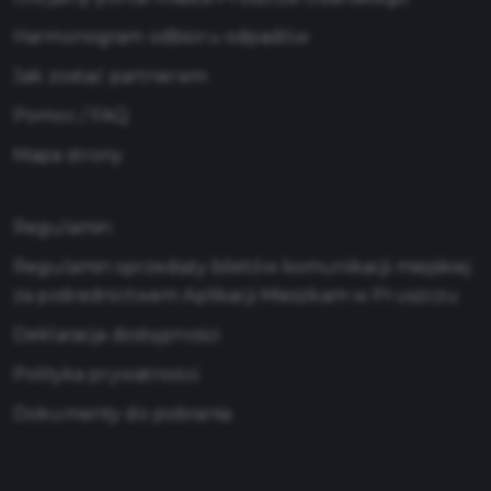
Harmonogram odbioru odpadów
Jak zostać partnerem
Pomoc / FAQ
Mapa strony
Regulamin
Regulamin sprzedaży biletów komunikacji miejskiej
za pośrednictwem Aplikacji Mieszkam w Pruszczu
Deklaracja dostępności
Polityka prywatności
Dokumenty do pobrania