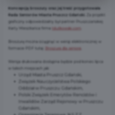
Koncepcję broszury oraz jej treść przygotowała
Rada Seniorów Miasta Pruszcz Gdański.
Za projekt
graficzny odpowiedzialny był partner Pruszczańskiej
Karty Mieszkańca firma
tdutkowski.com
.
Broszurę można ściągnąć w wersji elektronicznej w
formacie PDF tutaj:
Broszura dla seniora
.
Wersja drukowana dostępna będzie pod koniec lipca
w takich miejscach jak:
Urząd Miasta Pruszcz Gdański,
Związek Nauczycielstwa Polskiego
Oddział w Pruszczu Gdańskim,
Polski Związek Emerytów Rencistów i
Inwalidów Zarząd Rejonowy w Pruszczu
Gdańskim,
Organizacja Terenowa N.S.Z.Z.