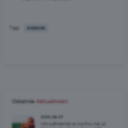
Tagi:
#SENIOR
Ostatnie
Aktualności
2026-08-07
Utrudnienia w ruchu na ul.