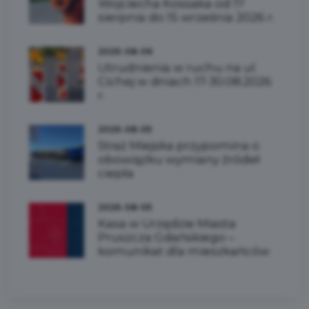
Wojciecha Kossaka od 17
sierpnia do 15 września 2026 r.
2026-08-06
Utrudnienia w ruchu na ul.
Cichej w dniach 17-30.08.2026
r.
2026-08-05
Straż Miejska przypomina o
obowiązku wymiany źródeł
ciepła
2026-08-05
Kasa w Urzędzie Miasta
Pruszcza Gdańskiego –
komunikat dla mieszkańców