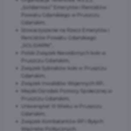
„Solidarność” Emerytów i Rencistów
Powiatu Gdańskiego w Pruszczu
Gdańskim,
Stowarzyszenie na Rzecz Emerytów i
Rencistów Powiatu Gdańskiego
„SOLIDARNI”,
Polski Związek Niewidomych koło w
Pruszczu Gdańskim,
Związek Sybiraków koło w Pruszczu
Gdańskim,
Związek Inwalidów Wojennych RP,
Miejski Ośrodek Pomocy Społecznej w
Pruszczu Gdańskim,
Uniwersytet III Wieku w Pruszczu
Gdańskim,
Związek Kombatantów RP i Byłych
Więźniów Politycznych.