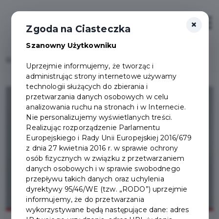
×
Zaloguj
Otwór
Zgoda na Ciasteczka
Szanowny Użytkowniku
Home
Lista aktualności
Broszura z informacjami dla seniora
Uprzejmie informujemy, że tworząc i
administrując strony internetowe używamy
technologii służących do zbierania i
przetwarzania danych osobowych w celu
analizowania ruchu na stronach i w Internecie.
Nie personalizujemy wyświetlanych treści.
Realizując rozporządzenie Parlamentu
Europejskiego i Rady Unii Europejskiej 2016/679
z dnia 27 kwietnia 2016 r. w sprawie ochrony
osób fizycznych w związku z przetwarzaniem
danych osobowych i w sprawie swobodnego
przepływu takich danych oraz uchylenia
dyrektywy 95/46/WE (tzw. „RODO”) uprzejmie
informujemy, że do przetwarzania
wykorzystywane będą następujące dane: adres