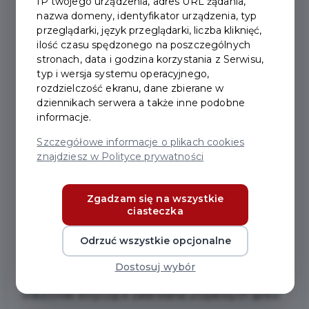
IP twojego urządzenia, adres URL żądania,
nazwa domeny, identyfikator urządzenia, typ
przeglądarki, język przeglądarki, liczba kliknięć,
2022-07-07
ilość czasu spędzonego na poszczególnych
stronach, data i godzina korzystania z Serwisu,
BROSZURA Z
typ i wersja systemu operacyjnego,
rozdzielczość ekranu, dane zbierane w
INFORMACJAMI DLA
dziennikach serwera a także inne podobne
informacje.
SENIORA
Szczegółowe informacje o plikach cookies
znajdziesz w Polityce prywatności
Mamy wyjątkową wiadomość dla seniorów! Gmina
Miejska Pruszcz Gdański wydała broszurę z
Zgadzam się na wszystkie
informacjami przydatnymi dla mieszkańców naszego
ciasteczka
miasta, a szczególnie dla osób w wieku senioralnym.
Odrzuć wszystkie opcjonalne
Znajdują się tam m.in. numery telefonów do urzędów,
służb mundurowych, przychodni; adresy parafii,
Dostosuj wybór
organizacji działających na rzecz seniorów i
wskazówki dotyczące załatwiania urzędowych spraw.