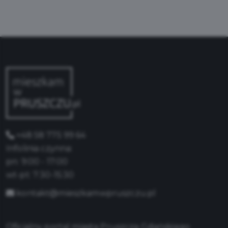
+48 58 775 99 64
Infolinia czynna:
pn: 9:00 - 17:00
wt-pt: 7:30-15:30
kontakt@mieszkamwpruszczu.pl
Oficjalny portal miasta Pruszcza Gdańskiego