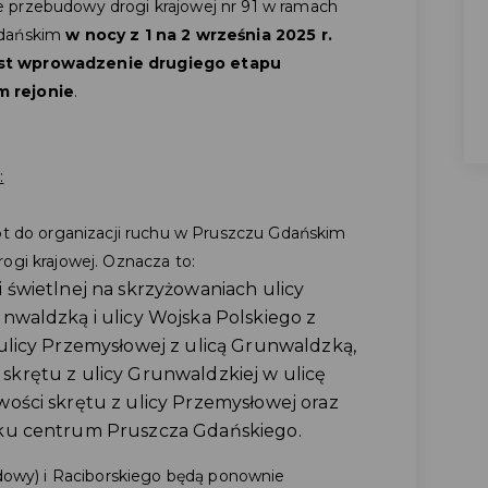
 przebudowy drogi krajowej nr 91 w ramach
Gdańskim
w nocy z 1 na 2 września 2025 r.
est wprowadzenie drugiego etapu
m rejonie
.
:
ót do organizacji ruchu w Pruszczu Gdańskim
ogi krajowej. Oznacza to:
i świetlnej na skrzyżowaniach ulicy
unwaldzką i ulicy Wojska Polskiego z
 ulicy Przemysłowej z ulicą Grunwaldzką,
skrętu z ulicy Grunwaldzkiej w ulicę
wości skrętu z ulicy Przemysłowej oraz
nku centrum Pruszcza Gdańskiego.
udowy) i Raciborskiego będą ponownie