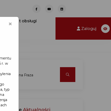
Punkt obsługi
×
Zaloguj
lamentu
 r. w
ylenia
ego
a, typ
 na
ersja
kach
Ostatnie
Aktualności