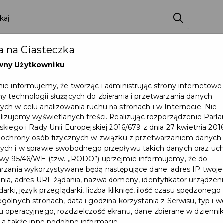
zenia
Pakiety
Partnerzy
Zostań partnerem
 na Ciasteczka
Dokumenty
Pomoc
Załóż konto
wny Użytkowniku
ie informujemy, że tworząc i administrując strony internetowe
 zmiany w organizacji ruchu z 1 na 2 września
 technologii służących do zbierania i przetwarzania danych
ch w celu analizowania ruchu na stronach i w Internecie. Nie
lizujemy wyświetlanych treści. Realizując rozporządzenie Par
skiego i Rady Unii Europejskiej 2016/679 z dnia 27 kwietnia 2016
 ochrony osób fizycznych w związku z przetwarzaniem danych
ch i w sprawie swobodnego przepływu takich danych oraz uch
wy 95/46/WE (tzw. „RODO”) uprzejmie informujemy, że do
rzania wykorzystywane będą następujące dane: adres IP twoj
nia, adres URL żądania, nazwa domeny, identyfikator urządzeni
arki, język przeglądarki, liczba kliknięć, ilość czasu spędzonego
gólnych stronach, data i godzina korzystania z Serwisu, typ i w
 operacyjnego, rozdzielczość ekranu, dane zbierane w dzienni
 a także inne podobne informacje.