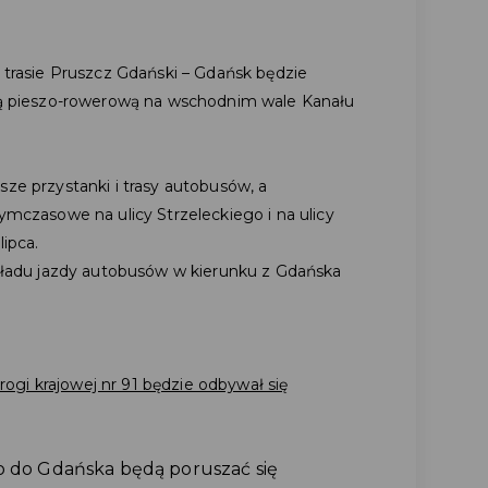
 trasie Pruszcz Gdański – Gdańsk będzie
ą pieszo-rowerową na wschodnim wale Kanału
ze przystanki i trasy autobusów, a
ymczasowe na ulicy Strzeleckiego i na ulicy
lipca.
zkładu jazdy autobusów w kierunku z Gdańska
gi krajowej nr 91 będzie odbywał się
o do Gdańska będą poruszać się