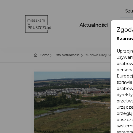
Aktualności
Wydar
Zgoda
Szano
Uprzejm
Home
Lista aktualności
Budowa ulicy Strzeleckiego –
używamy
osobowy
persona
Europej
sprawie
osobowy
dyrekty
przetwa
urządze
przegląd
poszcze
systemu
serwera