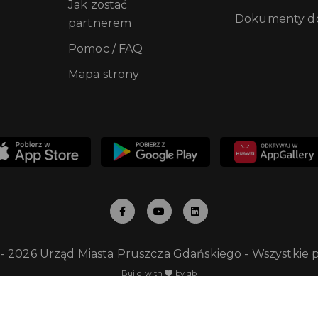
Jak zostać
Dokumenty do
partnerem
Pomoc / FAQ
Mapa strony
 - 2026 Urząd Miasta Pruszcza Gdańskiego - Wszystkie 
Build with
by qb