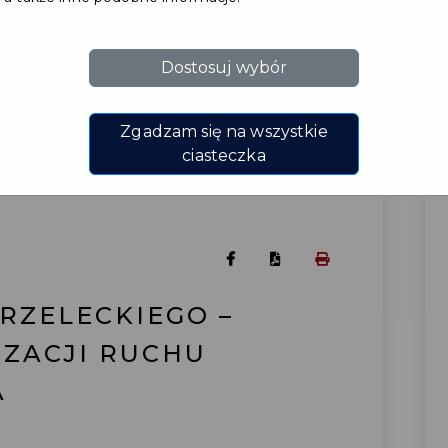
Dostosuj wybór
Zgadzam się na wszystkie
ciasteczka
RZELECKIEGO –
ZACJI RUCHU
A