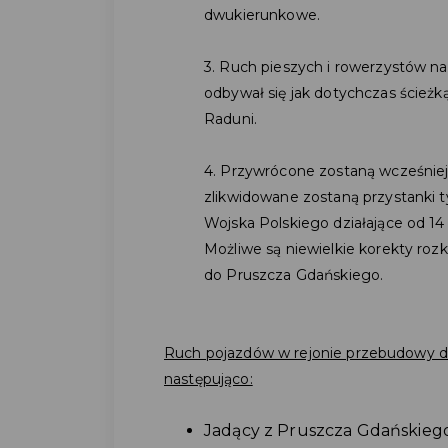
dwukierunkowe.
3. Ruch pieszych i rowerzystów na
odbywał się jak
dotychczas ścieżk
Raduni.
4. Przywrócone zostaną wcześniejs
zlikwidowane zostaną przystanki t
Wojska Polskiego działające od 14 
Możliwe są niewielkie korekty ro
do Pruszcza Gdańskiego.
Ruch pojazdów w rejonie przebudowy dro
następująco:
Jadący z Pruszcza Gdańskieg