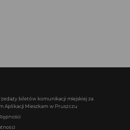
edaży biletów komunikacji miejskiej za
m Aplikacji Mieszkam w Pruszczu
stępności
atności