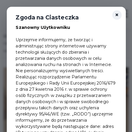
×
Zaloguj
Otwór
Zgoda na Ciasteczka
Szanowny Użytkowniku
Home
Lista aktualności
Uprzejmie informujemy, że tworząc i
Centrum Neuroterapii Rutkowscy – nowy Partner Pruszczańskiej Karty
administrując strony internetowe używamy
Mieszkańca!
technologii służących do zbierania i
przetwarzania danych osobowych w celu
analizowania ruchu na stronach i w Internecie.
Nie personalizujemy wyświetlanych treści.
Realizując rozporządzenie Parlamentu
Europejskiego i Rady Unii Europejskiej 2016/679
z dnia 27 kwietnia 2016 r. w sprawie ochrony
osób fizycznych w związku z przetwarzaniem
danych osobowych i w sprawie swobodnego
przepływu takich danych oraz uchylenia
dyrektywy 95/46/WE (tzw. „RODO”) uprzejmie
informujemy, że do przetwarzania
wykorzystywane będą następujące dane: adres