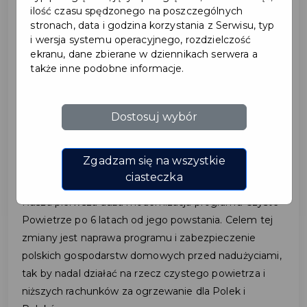
ilość czasu spędzonego na poszczególnych
stronach, data i godzina korzystania z Serwisu, typ
2024-12-02
i wersja systemu operacyjnego, rozdzielczość
ekranu, dane zbierane w dziennikach serwera a
także inne podobne informacje.
CZAS NA REMONT
PROGRAMU CZYSTE
Dostosuj wybór
POWIETRZE – W TROSCE
O BENEFICJENTÓW
Zgadzam się na wszystkie
ciasteczka
Rusza pierwsza duża modernizacja programu Czyste
Powietrze po 6 latach od jego powstania. Celem tej
zmiany jest naprawa programu i zabezpieczenie
polskich gospodarstw domowych przed nadużyciami,
tak by nadal działać na rzecz czystego powietrza i
niższych rachunków za ogrzewanie dla Polek i