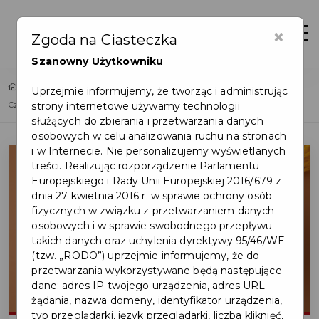
×
Zaloguj
Otwór
Zgoda na Ciasteczka
Szanowny Użytkowniku
Home
Lista aktualności
Uprzejmie informujemy, że tworząc i administrując
strony internetowe używamy technologii
Czas na remont programu Czyste Powietrze – w trosce o beneficjentów
służących do zbierania i przetwarzania danych
osobowych w celu analizowania ruchu na stronach
i w Internecie. Nie personalizujemy wyświetlanych
treści. Realizując rozporządzenie Parlamentu
Europejskiego i Rady Unii Europejskiej 2016/679 z
dnia 27 kwietnia 2016 r. w sprawie ochrony osób
fizycznych w związku z przetwarzaniem danych
osobowych i w sprawie swobodnego przepływu
takich danych oraz uchylenia dyrektywy 95/46/WE
(tzw. „RODO”) uprzejmie informujemy, że do
przetwarzania wykorzystywane będą następujące
dane: adres IP twojego urządzenia, adres URL
żądania, nazwa domeny, identyfikator urządzenia,
typ przeglądarki, język przeglądarki, liczba kliknięć,