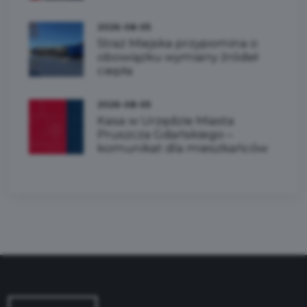
2026-08-05
Straż Miejska przypomina o
obowiązku wymiany źródeł
ciepła
2026-08-05
Kasa w Urzędzie Miasta
Pruszcza Gdańskiego –
komunikat dla mieszkańców