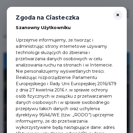
×
Zaloguj
Otwór
Zgoda na Ciasteczka
Szanowny Użytkowniku
Home
Lista aktualności
Dni Pruszcza w 2021 roku - odwołane!
Uprzejmie informujemy, że tworząc i
administrując strony internetowe używamy
technologii służących do zbierania i
przetwarzania danych osobowych w celu
analizowania ruchu na stronach i w Internecie.
Nie personalizujemy wyświetlanych treści.
Realizując rozporządzenie Parlamentu
Europejskiego i Rady Unii Europejskiej 2016/679
z dnia 27 kwietnia 2016 r. w sprawie ochrony
osób fizycznych w związku z przetwarzaniem
danych osobowych i w sprawie swobodnego
przepływu takich danych oraz uchylenia
dyrektywy 95/46/WE (tzw. „RODO”) uprzejmie
informujemy, że do przetwarzania
wykorzystywane będą następujące dane: adres