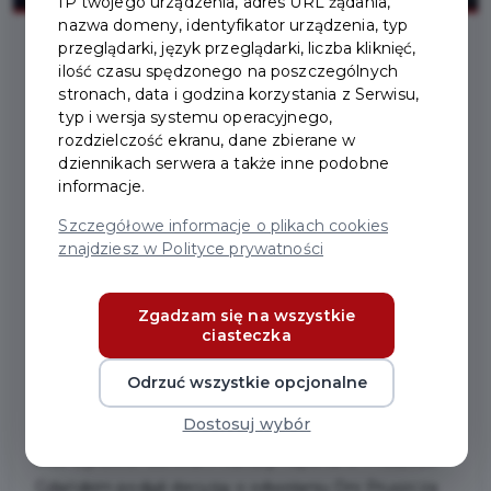
IP twojego urządzenia, adres URL żądania,
nazwa domeny, identyfikator urządzenia, typ
przeglądarki, język przeglądarki, liczba kliknięć,
ilość czasu spędzonego na poszczególnych
2021-05-27
stronach, data i godzina korzystania z Serwisu,
typ i wersja systemu operacyjnego,
rozdzielczość ekranu, dane zbierane w
DNI PRUSZCZA W 2021
dziennikach serwera a także inne podobne
ROKU - ODWOŁANE!
informacje.
Szczegółowe informacje o plikach cookies
znajdziesz w Polityce prywatności
W związku z panującymi obecnie obostrzeniami
związanymi z zapobieganiem i zwalczaniem COVID-
Zgadzam się na wszystkie
19 oraz ograniczeniem liczby osób mogących
ciasteczka
uczestniczyć w wydarzeniach kulturalnych (na dzień
27.05.2021 r. jest to 250 osób) oraz braku możliwości
Odrzuć wszystkie opcjonalne
spełnia wymogów formalnych co do organizacji
Dostosuj wybór
imprez masowych Burmistrz Pruszcza Gdańskiego
oraz Dyrektor Centrum Kultury i Sportu w Pruszczu
Gdańskim podjęli decyzję o odwołaniu Dni Pruszcza