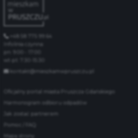
+48 58 775 99 64
Infolinia czynna:
pn: 9:00 - 17:00
wt-pt: 7:30-15:30
kontakt@mieszkamwpruszczu.pl
Oficjalny portal miasta Pruszcza Gdańskiego
Harmonogram odbioru odpadów
Jak zostać partnerem
Pomoc / FAQ
Mapa strony