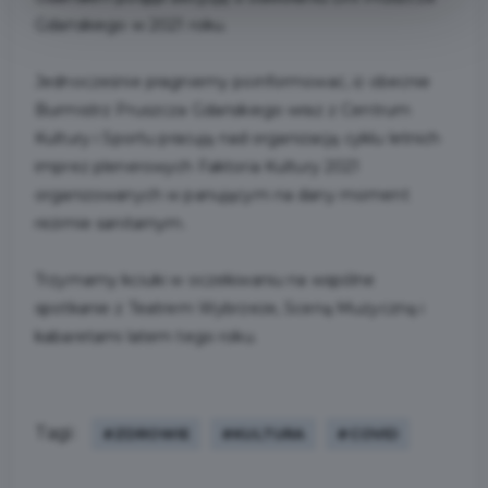
Gdańskiego w 2021 roku.
Jednocześnie pragniemy poinformować, iż obecnie
Burmistrz Pruszcza Gdańskiego wraz z Centrum
Kultury i Sportu pracują nad organizacją cyklu letnich
imprez plenerowych Faktoria Kultury 2021
organizowanych w panującym na dany moment
reżimie sanitarnym.
Trzymamy kciuki w oczekiwaniu na wspólne
spotkanie z Teatrem Wybrzeże, Sceną Muzyczną i
kabaretami latem tego roku.
Tagi:
#ZDROWIE
#KULTURA
#COVID