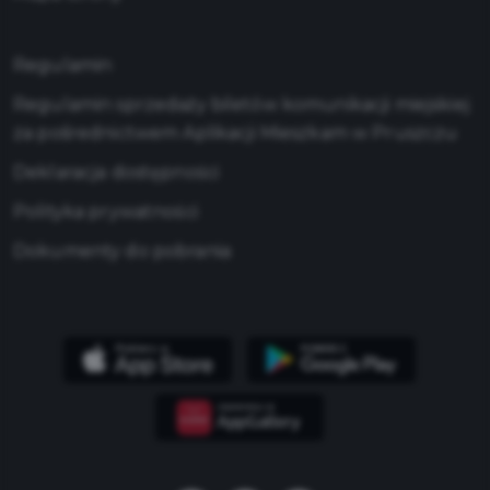
Regulamin
Regulamin sprzedaży biletów komunikacji miejskiej
za pośrednictwem Aplikacji Mieszkam w Pruszczu
Deklaracja dostępności
Polityka prywatności
Dokumenty do pobrania