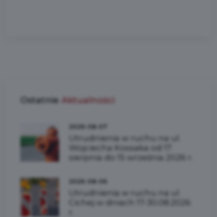
Ostatnie
Aktualności
2026-08-07
Utrudnienia w ruchu na ul.
Wojciecha Kossaka od 17
sierpnia do 15 września 2026 r.
2026-08-06
Utrudnienia w ruchu na ul.
Cichej w dniach 17-30.08.2026
r.