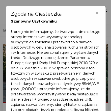
×
Zaloguj
Otwór
Zgoda na Ciasteczka
Szanowny Użytkowniku
Home
Lista aktualności
Drugie życie świątecznych choinek
Uprzejmie informujemy, że tworząc i administrując
strony internetowe używamy technologii
służących do zbierania i przetwarzania danych
osobowych w celu analizowania ruchu na stronach
i w Internecie. Nie personalizujemy wyświetlanych
treści. Realizując rozporządzenie Parlamentu
Europejskiego i Rady Unii Europejskiej 2016/679 z
dnia 27 kwietnia 2016 r. w sprawie ochrony osób
fizycznych w związku z przetwarzaniem danych
osobowych i w sprawie swobodnego przepływu
takich danych oraz uchylenia dyrektywy 95/46/WE
(tzw. „RODO”) uprzejmie informujemy, że do
przetwarzania wykorzystywane będą następujące
dane: adres IP twojego urządzenia, adres URL
żądania, nazwa domeny, identyfikator urządzenia,
typ przeglądarki, język przeglądarki, liczba kliknięć,