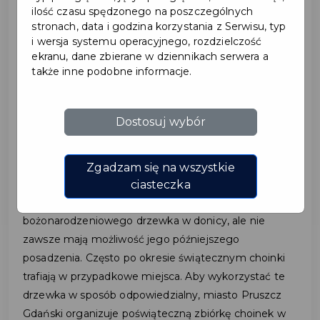
ilość czasu spędzonego na poszczególnych
2024-12-20
stronach, data i godzina korzystania z Serwisu, typ
i wersja systemu operacyjnego, rozdzielczość
ekranu, dane zbierane w dziennikach serwera a
DRUGIE ŻYCIE
także inne podobne informacje.
ŚWIĄTECZNYCH
CHOINEK
Dostosuj wybór
Komisja Ochrony Środowiska Rady Miasta Pruszcz
Zgadzam się na wszystkie
Gdański zwróciła uwagę na fakt, że coraz więcej
ciasteczka
mieszkańców decyduje się na zakup
bożonarodzeniowego drzewka w donicy, ale nie
zawsze mają możliwość jego późniejszego
posadzenia. Często po okresie świątecznym choinki
trafiają w przypadkowe miejsca. Aby wykorzystać te
drzewka w sposób odpowiedzialny, miasto Pruszcz
Gdański organizuje poświąteczną zbiórkę choinek w