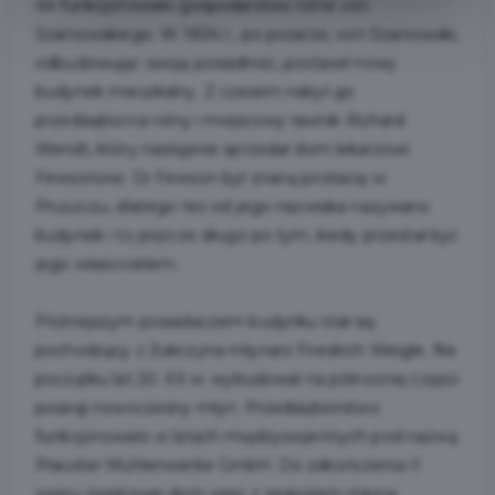
44 funkcjonowało gospodarstwo rolne von
Szaniowskiego. W 1834 r., po pożarze, von Szaniowski,
odbudowując swoją posiadłość, postawił nowy
budynek mieszkalny. Z czasem nabył go
przedsiębiorca rolny i miejscowy ławnik Richard
Wendt, który następnie sprzedał dom lekarzowi
Fewsonowi. Dr Fewson był znaną postacią w
Pruszczu, dlatego też od jego nazwiska nazywano
budynek i to jeszcze długo po tym, kiedy przestał być
jego właścicielem.
Późniejszym posiadaczem budynku stał się
pochodzący z Żukczyna młynarz Friedrich Weigle. Na
początku lat 20. XX w. wybudował na północnej części
posesji nowoczesny młyn. Przedsiębiorstwo
funkcjonowało w latach międzywojennych pod nazwą
Prauster Mühlenwerke GmbH. Do zakończenia II
wojny światowej dom wraz z zespołem młyna