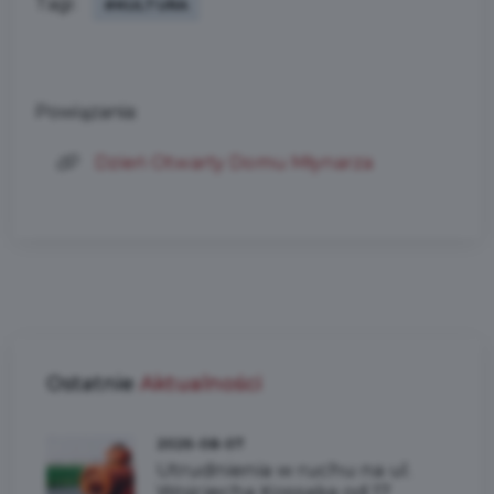
Tagi:
#KULTURA
Powiązania:
Dzień Otwarty Domu Młynarza
Ostatnie
Aktualności
2026-08-07
Utrudnienia w ruchu na ul.
Wojciecha Kossaka od 17