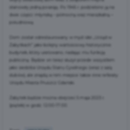
stanowiły jedną posesję. Po 1945 r. podzielono ją na
dwie części: młyńską – północną oraz mieszkalną –
południową.
Dom został odrestaurowany w myśl idei „Urząd w
Zabytkach” jako kolejny wartościowy historycznie
budynek, który uratowano, nadając mu funkcję
publiczną. Będzie on teraz służył przede wszystkim
jako siedziba Urzędu Stanu Cywilnego (wraz z salą
ślubów), ale znajdą w nim miejsce także inne referaty
Urzędu Miasta Pruszcz Gdański.
Zabytek będzie można obejrzeć 5 maja 2023 r.
(piątek) w godz. 12:00-17:00.