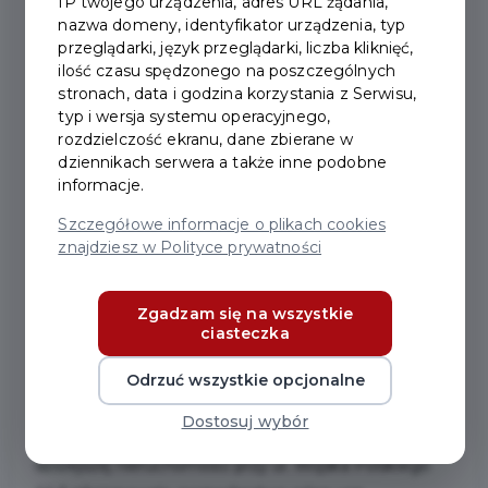
IP twojego urządzenia, adres URL żądania,
nazwa domeny, identyfikator urządzenia, typ
2023-05-02
przeglądarki, język przeglądarki, liczba kliknięć,
ilość czasu spędzonego na poszczególnych
stronach, data i godzina korzystania z Serwisu,
DZIEŃ OTWARTY DOMU
typ i wersja systemu operacyjnego,
MŁYNARZA
rozdzielczość ekranu, dane zbierane w
dziennikach serwera a także inne podobne
informacje.
Zapraszamy mieszkańców Pruszcza Gdańskiego oraz
Szczegółowe informacje o plikach cookies
miłośników zabytków na Dzień Otwarty
znajdziesz w Polityce prywatności
zabytkowego budynku przy ul. Wojska Polskiego 44,
tzw. Domu Młynarza, który odbędzie się
5 maja 2023
Zgadzam się na wszystkie
r.
To świetna okazja, żeby osobiście zobaczyć
ciasteczka
odnowione miejsce i poznać jego historię.
Odrzuć wszystkie opcjonalne
Dom przy ul. Wojska Polskiego 44 pochodzi z XIX
Dostosuj wybór
wieku. W pierwszej połowie XIX wieku miejscu
dzisiejszej nieruchomości przy ul. Wojska Polskiego