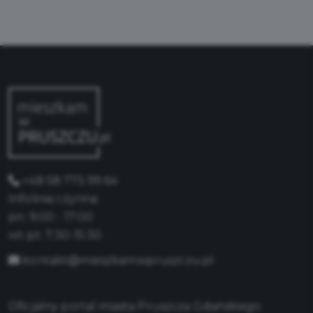
+48 58 775 99 64
Infolinia czynna:
pn: 9:00 - 17:00
wt-pt: 7:30-15:30
kontakt@mieszkamwpruszczu.pl
Oficjalny portal miasta Pruszcza Gdańskiego