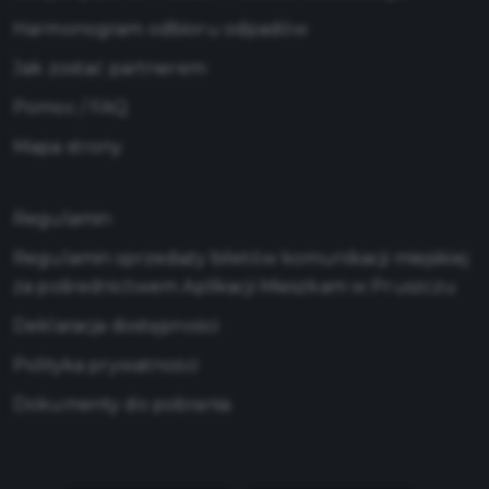
Harmonogram odbioru odpadów
Jak zostać partnerem
Pomoc / FAQ
Mapa strony
Regulamin
Regulamin sprzedaży biletów komunikacji miejskiej
za pośrednictwem Aplikacji Mieszkam w Pruszczu
Deklaracja dostępności
Polityka prywatności
Dokumenty do pobrania