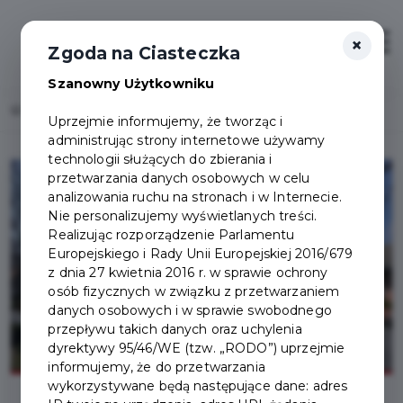
×
Zaloguj
Otwór
Zgoda na Ciasteczka
Szanowny Użytkowniku
Home
Lista aktualności
Dzień Otwarty Domu Młynarza
Uprzejmie informujemy, że tworząc i
administrując strony internetowe używamy
technologii służących do zbierania i
przetwarzania danych osobowych w celu
analizowania ruchu na stronach i w Internecie.
Nie personalizujemy wyświetlanych treści.
Realizując rozporządzenie Parlamentu
Europejskiego i Rady Unii Europejskiej 2016/679
z dnia 27 kwietnia 2016 r. w sprawie ochrony
osób fizycznych w związku z przetwarzaniem
danych osobowych i w sprawie swobodnego
przepływu takich danych oraz uchylenia
dyrektywy 95/46/WE (tzw. „RODO”) uprzejmie
informujemy, że do przetwarzania
wykorzystywane będą następujące dane: adres