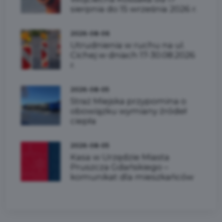
sierpnia do 15 września 2026 r.
2026-08-06
Utrudnienia w ruchu na ul.
Cichej w dniach 17-30.08.2026
r.
2026-08-05
Straż Miejska przypomina o
obowiązku wymiany źródeł
ciepła
2026-08-05
Kasa w Urzędzie Miasta
Pruszcza Gdańskiego –
komunikat dla mieszkańców