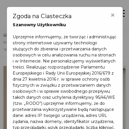
×
Zaloguj
Otwór
Zgoda na Ciasteczka
Szanowny Użytkowniku
Home
Lista aktualności
Uprzejmie informujemy, że tworząc i administrując
strony internetowe używamy technologii
Grudniowa promocja z Kartą Mieszkańca w Gabinecie Kosmetycznym
służących do zbierania i przetwarzania danych
"Pudrowy"
osobowych w celu analizowania ruchu na stronach
i w Internecie. Nie personalizujemy wyświetlanych
treści. Realizując rozporządzenie Parlamentu
Europejskiego i Rady Unii Europejskiej 2016/679 z
dnia 27 kwietnia 2016 r. w sprawie ochrony osób
fizycznych w związku z przetwarzaniem danych
osobowych i w sprawie swobodnego przepływu
takich danych oraz uchylenia dyrektywy 95/46/WE
(tzw. „RODO”) uprzejmie informujemy, że do
przetwarzania wykorzystywane będą następujące
dane: adres IP twojego urządzenia, adres URL
żądania, nazwa domeny, identyfikator urządzenia,
typ przeglądarki, język przeglądarki, liczba kliknięć,