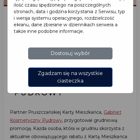
ilość czasu spędzonego na poszczególnych
stronach, data i godzina korzystania z Serwisu, typ
i wersja systemu operacyjnego, rozdzielczość
ekranu, dane zbierane w dziennikach serwera a
2022-12-05
także inne podobne informacje.
GRUDNIOWA PROMOCJA
Dostosuj wybór
Z KARTĄ MIESZKAŃCA W
GABINECIE
Zgadzam się na wszystkie
KOSMETYCZNYM
ciasteczka
"PUDROWY"
Partner Pruszczańskiej Karty Mieszkańca,
Gabinet
Kosmetyczny Pudrowy
, przygotował grudniową
promocję. Każda osoba, która w grudniu skorzysta z
aktualnie obowiązującego rabatu z Kartą Mieszkańca