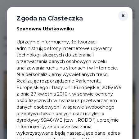
×
Zaloguj
Otwór
Zgoda na Ciasteczka
Szanowny Użytkowniku
Home
Lista aktualności
Uprzejmie informujemy, że tworząc i
Halowy Turniej Piłki Nożnej z okazji Narodowego Święta Niepodległości za
administrując strony internetowe używamy
nami
technologii służących do zbierania i
przetwarzania danych osobowych w celu
analizowania ruchu na stronach i w Internecie.
Nie personalizujemy wyświetlanych treści.
Realizując rozporządzenie Parlamentu
Europejskiego i Rady Unii Europejskiej 2016/679
z dnia 27 kwietnia 2016 r. w sprawie ochrony
osób fizycznych w związku z przetwarzaniem
danych osobowych i w sprawie swobodnego
przepływu takich danych oraz uchylenia
dyrektywy 95/46/WE (tzw. „RODO”) uprzejmie
informujemy, że do przetwarzania
wykorzystywane będą następujące dane: adres