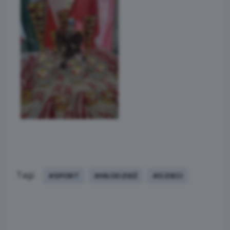
Tagi:
#SPORT
#MŁODZIEŻ
#DZIECI