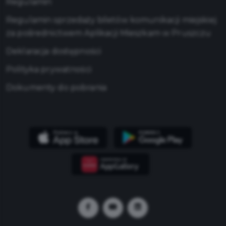
Regulamin
Regulamin sprzedaży biletów komunikacji miejskiej
za pośrednictwem Aplikacji Mieszkam w Pruszczu
Deklaracja dostępności
Polityka prywatności
Dokumenty do pobrania