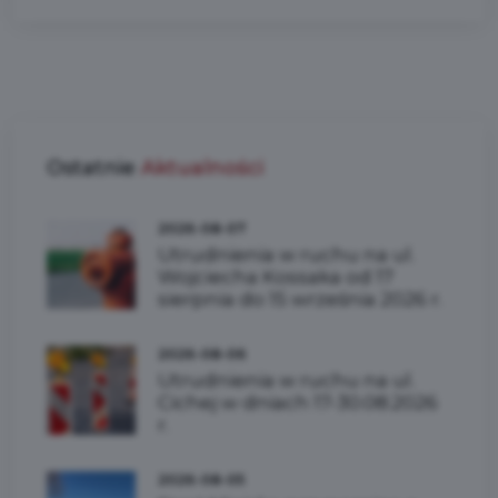
Ostatnie
Aktualności
2026-08-07
Utrudnienia w ruchu na ul.
Wojciecha Kossaka od 17
sierpnia do 15 września 2026 r.
2026-08-06
Utrudnienia w ruchu na ul.
Cichej w dniach 17-30.08.2026
r.
2026-08-05