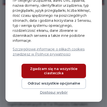
IP twojego urządzenia, adres URL żądania,
nazwa domeny, identyfikator urządzenia, typ
przeglądarki, język przeglądarki, liczba kliknięć,
ilość czasu spędzonego na poszczególnych
2025-11-11
stronach, data i godzina korzystania z Serwisu,
typ i wersja systemu operacyjnego,
rozdzielczość ekranu, dane zbierane w
HALOWY TURNIEJ PIŁKI
dziennikach serwera a także inne podobne
informacje.
NOŻNEJ Z OKAZJI
Szczegółowe informacje o plikach cookies
NARODOWEGO ŚWIĘTA
znajdziesz w Polityce prywatności
NIEPODLEGŁOŚCI ZA
Zgadzam się na wszystkie
NAMI
ciasteczka
Odrzuć wszystkie opcjonalne
107 rocznicę odzyskania przez Polskę niepodległości
na sportowo uczcili mali piłkarze naszego miasta i
Dostosuj wybór
powiatu. W hali sportowej Zespołu Szkół
Ogólnokształcących nr 1 w Pruszczu Gdańskim