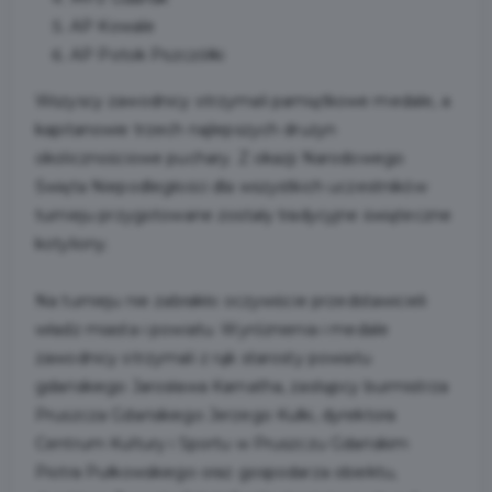
AP Kowale
AP Potok Pszczółki
Wszyscy zawodnicy otrzymali pamiątkowe medale, a
kapitanowie trzech najlepszych drużyn
okolicznościowe puchary. Z okazji Narodowego
Święta Niepodległości dla wszystkich uczestników
turnieju przygotowane zostały tradycyjne świąteczne
kotyliony.
Na turnieju nie zabrakło oczywiście przedstawicieli
władz miasta i powiatu. Wyróżnienia i medale
zawodnicy otrzymali z rąk starosty powiatu
gdańskiego Jarosława Karnatha, zastępcy burmistrza
Pruszcza Gdańskiego Jerzego Kulki, dyrektora
Centrum Kultury i Sportu w Pruszczu Gdańskim
Piotra Pułkowskiego oraz gospodarza obiektu,