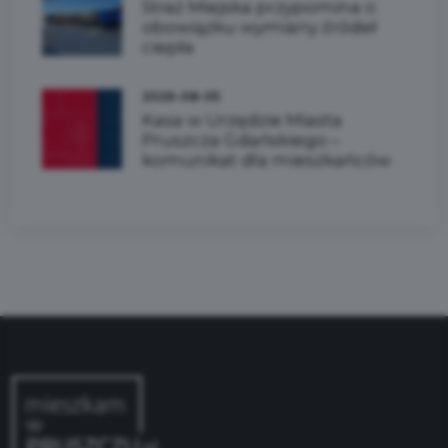
Straż Miejska przypomina o
obowiązku wymiany źródeł
ciepła
2026-08-05
Kasa w Urzędzie Miasta
Pruszcza Gdańskiego –
komunikat dla mieszkańców