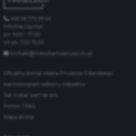
+48 58 775 99 64
Infolinia czynna:
pn: 9:00 - 17:00
wt-pt: 7:30-15:30
kontakt@mieszkamwpruszczu.pl
Oficjalny portal miasta Pruszcza Gdańskiego
Harmonogram odbioru odpadów
Jak zostać partnerem
Pomoc / FAQ
Mapa strony