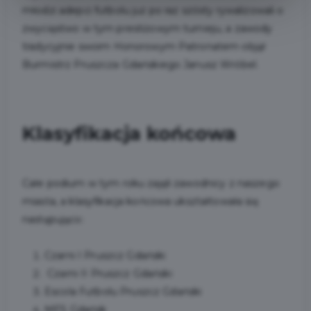
młodzi adepci futbolu już po raz szósty rywalizowali o
zwycięstwo w tym prestiżowym turnieju, a zawody
tradycyjnie swoim Honorowym Patronatem objął
Burmistrz Pruszcza Gdańskiego Janusz Wróbel.
Klasyfikacja końcowa
Całe podium w tym roku zajęli zawodnicy z naszego
miasta, a klasyfikacja końcowa ukształtowała się
następująco:
Czarni I Pruszcz Gdański
Czarni II Pruszcz Gdański
Escola Futbolu Pruszcz Gdański
MFS Gdańsk