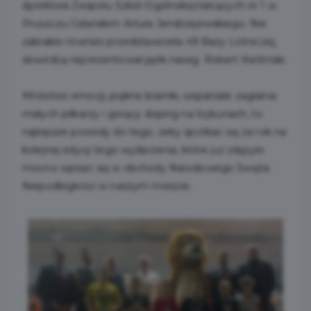
dyrektora Zespołu Szkół Ogólnokształcących nr 1 w
Pruszczu Gdańskim Artura Jendrzejewskiego. Nie
zabrakło również przedstawiciela 49 Bazy Lotniczej,
dowódcę reprezentował ppłk nawig. Robert Kietliński.
Mnóstwo emocji, piękne bramki, wspaniałe zagrania
małych piłkarzy i gorący doping na trybunach, to
najlepsze powody do tego, żeby spotkać się za rok na
kolejnej edycji tego wydarzenia, które już zdążyło
mocno wpisać się w obchody Narodowego Święta
Niepodległości w naszym mieście.