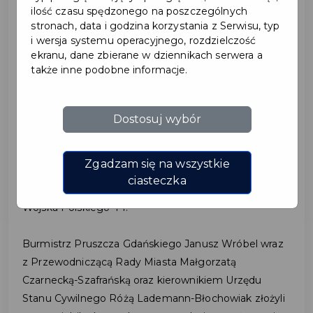
ilość czasu spędzonego na poszczególnych
2024-01-16
stronach, data i godzina korzystania z Serwisu, typ
i wersja systemu operacyjnego, rozdzielczość
ekranu, dane zbierane w dziennikach serwera a
JUBILEUSZE POŻYCIA
także inne podobne informacje.
MAŁŻEŃSKIEGO
Dostosuj wybór
16 stycznia 2024 r. odbyły się pierwsze w tym roku
uroczystości jubileuszy wieloletniego pożycia
Zgadzam się na wszystkie
małżeńskiego w sali ślubów Urzędu Stanu Cywilnego
ciasteczka
w Pruszczu Gdańskim w Domu Młynarza przy ul.
Wojska Polskiego 44.
Burmistrz Pruszcza Gdańskiego Janusz Wróbel wraz
z Przewodniczącą Rady Miasta Małgorzatą
Czarnecką-Szafrańską oraz kierownikiem Urzędu
Stanu Cywilnego Różą Lademann-Błochowiak złożyli