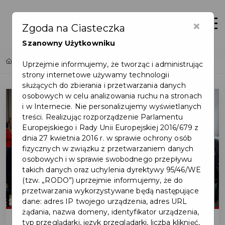
×
Zaloguj
Otwór
Zgoda na Ciasteczka
Szanowny Użytkowniku
Home
Lista aktualności
Jubileusze pożycia małżeńskiego
Uprzejmie informujemy, że tworząc i administrując
strony internetowe używamy technologii
służących do zbierania i przetwarzania danych
osobowych w celu analizowania ruchu na stronach
i w Internecie. Nie personalizujemy wyświetlanych
treści. Realizując rozporządzenie Parlamentu
Europejskiego i Rady Unii Europejskiej 2016/679 z
dnia 27 kwietnia 2016 r. w sprawie ochrony osób
fizycznych w związku z przetwarzaniem danych
osobowych i w sprawie swobodnego przepływu
takich danych oraz uchylenia dyrektywy 95/46/WE
(tzw. „RODO”) uprzejmie informujemy, że do
przetwarzania wykorzystywane będą następujące
dane: adres IP twojego urządzenia, adres URL
żądania, nazwa domeny, identyfikator urządzenia,
typ przeglądarki, język przeglądarki, liczba kliknięć,