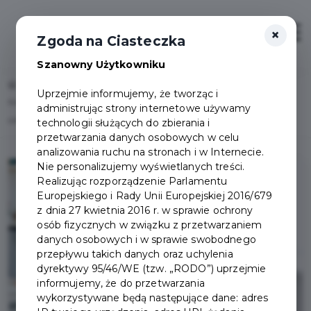
×
Zaloguj
Otwór
Zgoda na Ciasteczka
Szanowny Użytkowniku
Home
Lista aktualności
Uprzejmie informujemy, że tworząc i
Konkurs historyczno-literacki „Od niewoli do niepodległości” dla uczniów
administrując strony internetowe używamy
szkół ponadpodstawowych powiatu gdańskiego
technologii służących do zbierania i
przetwarzania danych osobowych w celu
analizowania ruchu na stronach i w Internecie.
Nie personalizujemy wyświetlanych treści.
Realizując rozporządzenie Parlamentu
Europejskiego i Rady Unii Europejskiej 2016/679
z dnia 27 kwietnia 2016 r. w sprawie ochrony
osób fizycznych w związku z przetwarzaniem
danych osobowych i w sprawie swobodnego
przepływu takich danych oraz uchylenia
dyrektywy 95/46/WE (tzw. „RODO”) uprzejmie
informujemy, że do przetwarzania
wykorzystywane będą następujące dane: adres