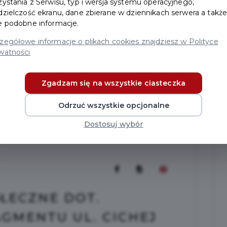
zystania z Serwisu, typ i wersja systemu operacyjnego,
dzielczość ekranu, dane zbierane w dziennikach serwera a takż
e podobne informacje.
zegółowe informacje o plikach cookies znajdziesz w Polityce
watności
Zgadzam się na wszystkie ciasteczka
Odrzuć wszystkie opcjonalne
Dostosuj wybór
ŁECZNE DOT.
GMENTU UL. CICHEJ