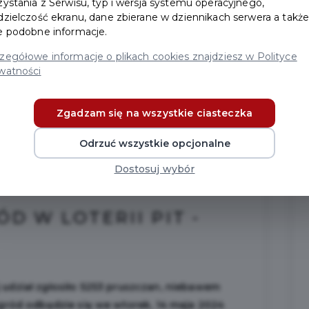
zystania z Serwisu, typ i wersja systemu operacyjnego,
dzielczość ekranu, dane zbierane w dziennikach serwera a takż
e podobne informacje.
zegółowe informacje o plikach cookies znajdziesz w Polityce
watności
Zgadzam się na wszystkie ciasteczka
Odrzuć wszystkie opcjonalne
Dostosuj wybór
D W LOTERII PIT -
j udział zgłosiło 5253 pruszczan, niebawem
ód odbędzie się we wtorek, 14 maja 2024