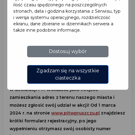
ilość czasu spędzonego na poszczególnych
2024-03-01
stronach, data i godzina korzystania z Serwisu, typ
i wersja systemu operacyjnego, rozdzielczość
ekranu, dane zbierane w dziennikach serwera a
LOTERIA PIT CZAS
także inne podobne informacje.
START!
Dostosuj wybór
Startujemy z miejską akcją "Rozlicz PIT w Pruszcz
Gdańskim"! Rozliczając podatek PIT jako
Zgadzam się na wszystkie
mieszkaniec Pruszcza Gdańskiego, możesz
ciasteczka
wygrać hybrydowe auto lub 5 000 zł. Wystarczy, że
w deklaracji PIT wskażesz jako miejsce
zamieszkania adres z terenu naszego miasta i
możesz zgłosić swój udział w akcji! Od 1 marca
2024 r. na stronie
www.pitwpruszczu.pl
znajdziesz
krótki formularz rejestracyjny, po jego
wypełnieniu otrzymasz swój osobisty numer