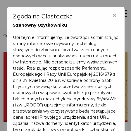
×
Zaloguj
Otwór
Zgoda na Ciasteczka
Szanowny Użytkowniku
Home
Lista aktualności
Loteria PIT czas start!
Uprzejmie informujemy, że tworząc i administrując
strony internetowe używamy technologii
służących do zbierania i przetwarzania danych
osobowych w celu analizowania ruchu na stronach
i w Internecie. Nie personalizujemy wyświetlanych
treści. Realizując rozporządzenie Parlamentu
Europejskiego i Rady Unii Europejskiej 2016/679 z
dnia 27 kwietnia 2016 r. w sprawie ochrony osób
fizycznych w związku z przetwarzaniem danych
osobowych i w sprawie swobodnego przepływu
takich danych oraz uchylenia dyrektywy 95/46/WE
(tzw. „RODO”) uprzejmie informujemy, że do
przetwarzania wykorzystywane będą następujące
dane: adres IP twojego urządzenia, adres URL
żądania, nazwa domeny, identyfikator urządzenia,
typ przeglądarki, język przeglądarki, liczba kliknięć,