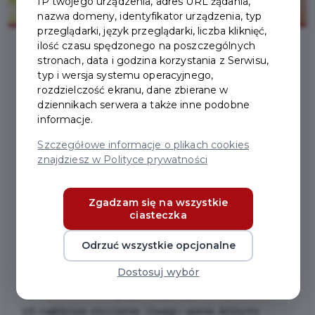
IP twojego urządzenia, adres URL żądania,
nazwa domeny, identyfikator urządzenia, typ
przeglądarki, język przeglądarki, liczba kliknięć,
ilość czasu spędzonego na poszczególnych
stronach, data i godzina korzystania z Serwisu,
2021-07-01
typ i wersja systemu operacyjnego,
rozdzielczość ekranu, dane zbierane w
dziennikach serwera a także inne podobne
MIEJSKI PLAN
informacje.
ADAPTACJI DO ZMIAN
Szczegółowe informacje o plikach cookies
znajdziesz w Polityce prywatności
KLIMATU - CZEKAMY NA
TWOJĄ OPINIĘ!
Zgadzam się na wszystkie
ciasteczka
W Pruszczu Gdańskim trwają prace nad Miejskim
Odrzuć wszystkie opcjonalne
Planem Adaptacji do Zmian Klimatu (MPA). W marcu
Dostosuj wybór
2021 r. mieszkańcy mieli okazję podzielić się swoją
opinią na temat tego jak wpływają zmiany klimatu na
ich najbliższe otoczenie. Uwagi i opinie, którymi