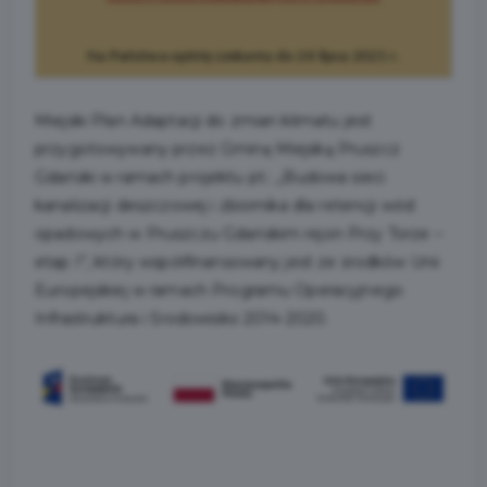
Na Państwa opinię czekamy do 26 lipca 2021 r.
Miejski Plan Adaptacji do zmian klimatu jest
przygotowywany przez Gminę Miejską Pruszcz
Gdański w ramach projektu pt.: „Budowa sieci
kanalizacji deszczowej i zbiornika dla retencji wód
opadowych w Pruszczu Gdańskim rejon Przy Torze –
etap I”, który współfinansowany jest ze środków Unii
Europejskiej w ramach Programu Operacyjnego
Infrastruktura i Środowisko 2014-2020.