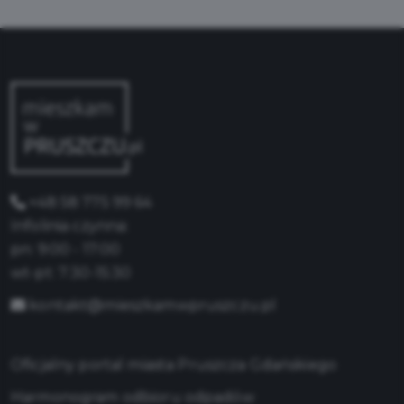
+48 58 775 99 64
Infolinia czynna:
pn: 9:00 - 17:00
wt-pt: 7:30-15:30
kontakt@mieszkamwpruszczu.pl
Oficjalny portal miasta Pruszcza Gdańskiego
Harmonogram odbioru odpadów