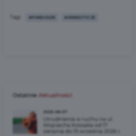
Tagi:
#FUNDUSZE
#INWESTYCJE
Ostatnie
Aktualności
2026-08-07
Utrudnienia w ruchu na ul.
Wojciecha Kossaka od 17
sierpnia do 15 września 2026 r.