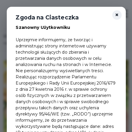
×
Zaloguj
Otwór
Zgoda na Ciasteczka
Szanowny Użytkowniku
Home
Lista aktualności
Uprzejmie informujemy, że tworząc i
Miejski Plan Adaptacji do Zmian Klimatu - czekamy na Twoją opinię!
administrując strony internetowe używamy
technologii służących do zbierania i
przetwarzania danych osobowych w celu
analizowania ruchu na stronach i w Internecie.
Nie personalizujemy wyświetlanych treści.
Realizując rozporządzenie Parlamentu
Europejskiego i Rady Unii Europejskiej 2016/679
z dnia 27 kwietnia 2016 r. w sprawie ochrony
osób fizycznych w związku z przetwarzaniem
danych osobowych i w sprawie swobodnego
przepływu takich danych oraz uchylenia
dyrektywy 95/46/WE (tzw. „RODO”) uprzejmie
informujemy, że do przetwarzania
wykorzystywane będą następujące dane: adres