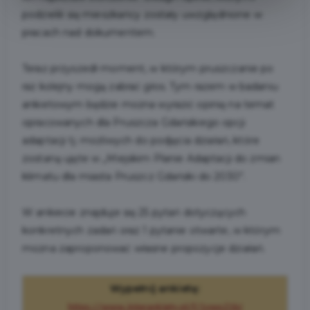
podzielili się mieszkańcy zostały uwzględnione w
pracach nad dokumentem.
Teraz przyszedł moment, w którym pruszczanie po
raz kolejny mogą zabrać głos. Tym razem w badaniu
ankietowym będzie można wyrazić opinię na temat
opracowanych dla Pruszcza Gdańskiego opcji
adaptacji tj. możliwych do podjęcia działań, które
zostaną ujęte w „Miejskim Planie Adaptacji do zmian
klimatu dla miasta Pruszcz Gdański do 2030”.
W ankiecie znajduje się 25 pytań dotyczących
konkretnych zadań oraz 1 pytanie otwarte, w którym
można zaproponować własne propozycje działań.
Wypełnij ankietę:
https://www.interankiety.pl/f/1vwxZ1kJ