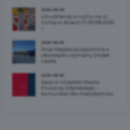
2026-08-06
Utrudnienia w ruchu na ul.
Cichej w dniach 17-30.08.2026
r.
2026-08-05
Straż Miejska przypomina o
obowiązku wymiany źródeł
ciepła
2026-08-05
Kasa w Urzędzie Miasta
Pruszcza Gdańskiego –
komunikat dla mieszkańców