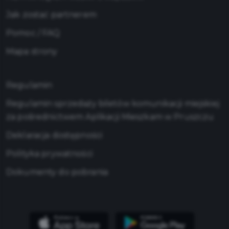
Jak zostać partnerem
Pomoc / FAQ
Mapa strony
Regulamin
Regulamin sprzedaży biletów komunikacji miejskiej
za pośrednictwem Aplikacji Mieszkam w Pruszczu
Deklaracja dostępności
Polityka prywatności
Dokumenty do pobrania