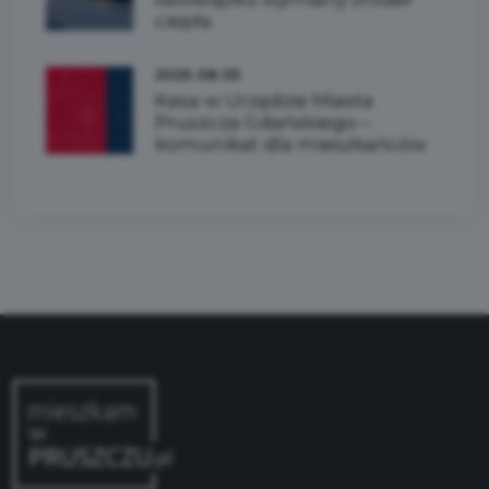
ciepła
2026-08-05
Kasa w Urzędzie Miasta
Pruszcza Gdańskiego –
komunikat dla mieszkańców