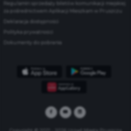
Regulamin sprzedaży biletów komunikacji miejskiej
za pośrednictwem Aplikacji Mieszkam w Pruszczu
Deklaracja dostępności
Polityka prywatności
Dokumenty do pobrania
Copyright © 2021 - 2026 Urząd Miasta Pruszcza