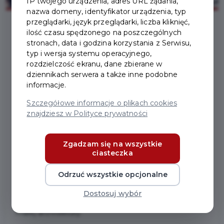
IP twojego urządzenia, adres URL żądania,
nazwa domeny, identyfikator urządzenia, typ
przeglądarki, język przeglądarki, liczba kliknięć,
ilość czasu spędzonego na poszczególnych
2025-02-06
stronach, data i godzina korzystania z Serwisu,
typ i wersja systemu operacyjnego,
rozdzielczość ekranu, dane zbierane w
NA JAKIM ETAPIE JEST
dziennikach serwera a także inne podobne
informacje.
WDROŻENIE UCHWAŁY
Szczegółowe informacje o plikach cookies
KRAJOBRAZOWEJ W
znajdziesz w Polityce prywatności
PRUSZCZU GDAŃSKIM?
Zgadzam się na wszystkie
ciasteczka
W Pruszczu Gdańskim trwają prace nad treścią
Uchwały Krajobrazowej dla miasta. Celem uchwały
Odrzuć wszystkie opcjonalne
jest uporządkowanie miejskiego krajobrazu i lokalnych
Dostosuj wybór
przepisów dotyczących ekspozycji reklam, ogrodzeń i
małej architektury.