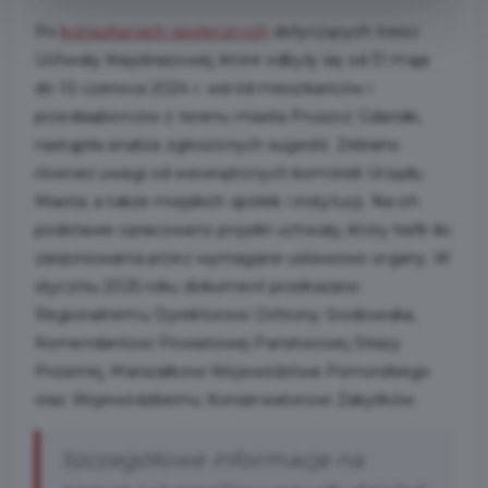
Po
konsultacjach społecznych
dotyczących treści
Uchwały Krajobrazowej, które odbyły się od 31 maja
do 10 czerwca 2024 r. wśród mieszkańców i
przedsiębiorców z terenu miasta Pruszcz Gdański,
nastąpiła analiza zgłoszonych sugestii. Zebrano
również uwagi od wewnętrznych komórek Urzędu
Miasta, a także miejskich spółek i instytucji. Na ich
podstawie opracowano projekt uchwały, który trafił do
zaopiniowania przez wymagane ustawowo organy. W
styczniu 2025 roku dokument przekazano
Regionalnemu Dyrektorowi Ochrony Środowiska,
Komendantowi Powiatowej Państwowej Straży
Pożarnej, Marszałkowi Województwa Pomorskiego
oraz Wojewódzkiemu Konserwatorowi Zabytków.
Szczegółowe informacje na