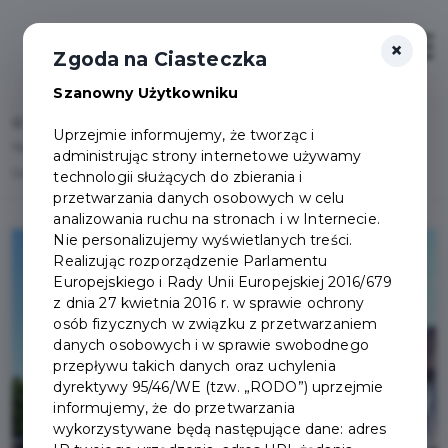
×
Zaloguj
Otwór
Zgoda na Ciasteczka
Szanowny Użytkowniku
Home
Lista aktualności
Uprzejmie informujemy, że tworząc i
Na jakim etapie jest wdrożenie Uchwały Krajobrazowej w Pruszczu
administrując strony internetowe używamy
Gdańskim?
technologii służących do zbierania i
przetwarzania danych osobowych w celu
analizowania ruchu na stronach i w Internecie.
Nie personalizujemy wyświetlanych treści.
Realizując rozporządzenie Parlamentu
Europejskiego i Rady Unii Europejskiej 2016/679
z dnia 27 kwietnia 2016 r. w sprawie ochrony
osób fizycznych w związku z przetwarzaniem
danych osobowych i w sprawie swobodnego
przepływu takich danych oraz uchylenia
dyrektywy 95/46/WE (tzw. „RODO”) uprzejmie
informujemy, że do przetwarzania
wykorzystywane będą następujące dane: adres