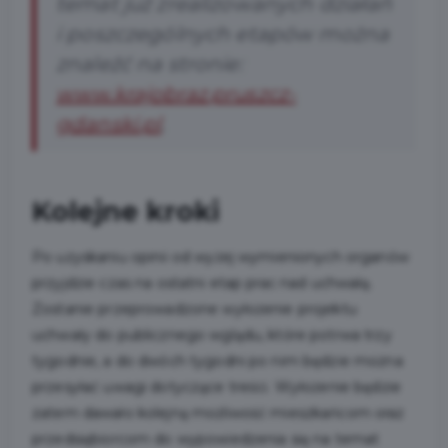
temat już zrealizowanych działań
i poszczególnych etapów można
znaleźć na stronie:
www.krajobraz.pruszcz-
gdanski.pl
.
Kolejne kroki
Po uzyskaniu opinii od wyżej wymienionych organów
przyjdzie czas na ostatni etap prac nad uchwałą.
Zostanie przeprowadzone wyłożenie projektu
uchwały do publicznego wglądu, które potrwa trzy
tygodnie, a do dwóch tygodni po nim będzie można
przesyłać uwagi dotyczące treści. Wyłożenie będzie
zatem dawało kolejną możliwość mieszkańcom oraz
przedsiębiorcom do wypowiedzenia się na temat