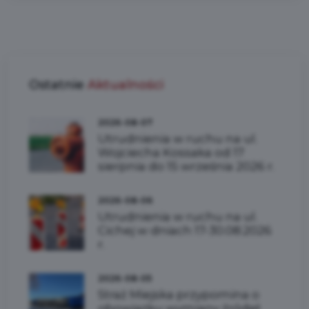
Ostatnie
Aktualności
2026-08-07
Utrudnienia w ruchu na ul.
Wojciecha Kossaka od 17
sierpnia do 15 września 2026 r.
2026-08-06
Utrudnienia w ruchu na ul.
Cichej w dniach 17-30.08.2026
r.
2026-08-05
Straż Miejska przypomina o
obowiązku wymiany źródeł