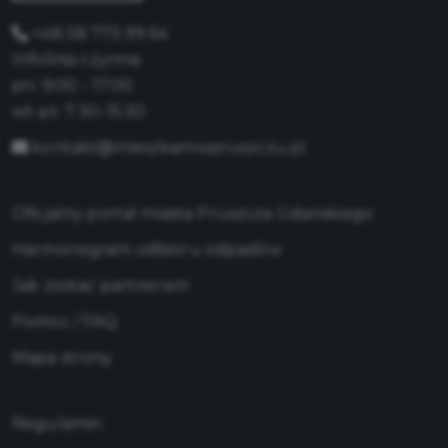
+48 58 775 99 64
Infolinia czynna:
pn: 9:00 - 17:00
wt-pt: 7:30-15:30
kontakt@mieszkamwpruszczu.pl
Oficjalny portal miasta Pruszcza Gdańskiego
Harmonogram odbioru odpadów
Jak zostać partnerem
Pomoc / FAQ
Mapa strony
Regulamin