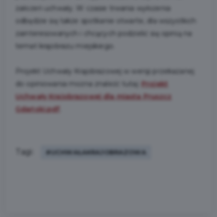
założeń uchwały. W czasie trwania wyłożenia
odbędzie się także spotkanie otwarte, dla wszystkich
zainteresowanych i chcących podzielić się opinią na
temat krajobrazu miejskiego.
Projekt Uchwały Krajobrazowej w wersji przekazanej
do opiniowania można znaleźć tutaj:
Projekt
Uchwały Krajobrazowej dla miasta Pruszcz
Gdański.pdf
.
Tagi:
#UCHWAŁAKRAJOBRAZOWA