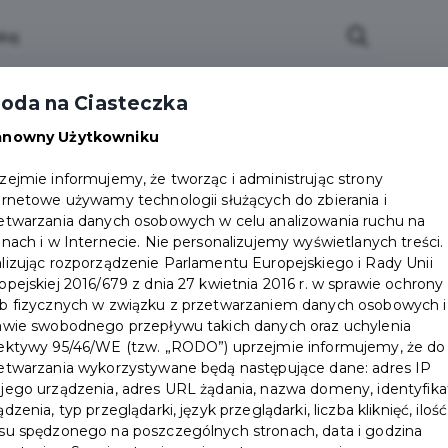
zenia
Pakiety
Partnerzy
Zostań partnerem
oda na Ciasteczka
Dokumenty
Pomoc
Załóż konto
anowny Użytkowniku
zejmie informujemy, że tworząc i administrując strony
ursztynowym Szlaku!
ernetowe używamy technologii służących do zbierania i
etwarzania danych osobowych w celu analizowania ruchu na
onach i w Internecie. Nie personalizujemy wyświetlanych treści.
lizując rozporządzenie Parlamentu Europejskiego i Rady Unii
opejskiej 2016/679 z dnia 27 kwietnia 2016 r. w sprawie ochrony
b fizycznych w związku z przetwarzaniem danych osobowych i
awie swobodnego przepływu takich danych oraz uchylenia
ektywy 95/46/WE (tzw. „RODO”) uprzejmie informujemy, że do
etwarzania wykorzystywane będą następujące dane: adres IP
jego urządzenia, adres URL żądania, nazwa domeny, identyfika
ądzenia, typ przeglądarki, język przeglądarki, liczba kliknięć, ilość
su spędzonego na poszczególnych stronach, data i godzina