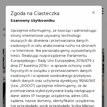
×
Zaloguj
Otwór
Zgoda na Ciasteczka
Szanowny Użytkowniku
Home
Lista aktualności
Uprzejmie informujemy, że tworząc i administrując
strony internetowe używamy technologii
Obchody 5-lecia Domu Wiedemanna rozpoczęte!
służących do zbierania i przetwarzania danych
osobowych w celu analizowania ruchu na stronach
i w Internecie. Nie personalizujemy wyświetlanych
treści. Realizując rozporządzenie Parlamentu
Europejskiego i Rady Unii Europejskiej 2016/679 z
dnia 27 kwietnia 2016 r. w sprawie ochrony osób
fizycznych w związku z przetwarzaniem danych
osobowych i w sprawie swobodnego przepływu
takich danych oraz uchylenia dyrektywy 95/46/WE
(tzw. „RODO”) uprzejmie informujemy, że do
przetwarzania wykorzystywane będą następujące
dane: adres IP twojego urządzenia, adres URL
żądania, nazwa domeny, identyfikator urządzenia,
typ przeglądarki, język przeglądarki, liczba kliknięć,