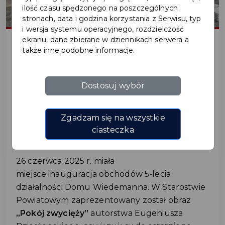
ilość czasu spędzonego na poszczególnych
stronach, data i godzina korzystania z Serwisu, typ
i wersja systemu operacyjnego, rozdzielczość
ekranu, dane zbierane w dziennikach serwera a
także inne podobne informacje.
2025-06-27
Dostosuj wybór
OBCHODY 5-LECIA DOMU
WIEDEMANNA
Zgadzam się na wszystkie
ROZPOCZĘTE!
ciasteczka
26 czerwca 2025 r. miała
miejsce inauguracja obchodów 5-lecia
działalności Domu Wiedemanna. W Starostwie
Powiatowym zaprezentowany został obraz
„Pokój zwycięży”
autorstwa Eugeniusza