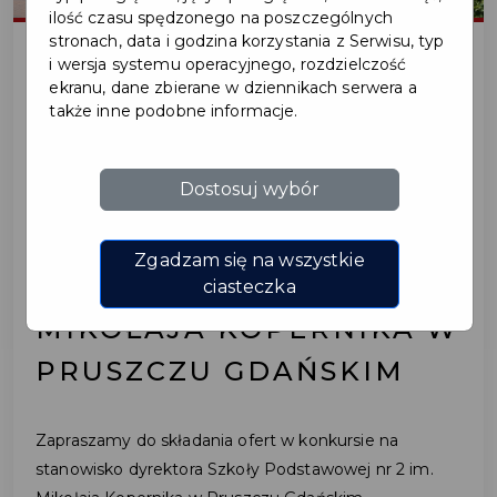
ilość czasu spędzonego na poszczególnych
stronach, data i godzina korzystania z Serwisu, typ
i wersja systemu operacyjnego, rozdzielczość
ekranu, dane zbierane w dziennikach serwera a
2024-05-22
także inne podobne informacje.
OGŁOSZENIE KONKURSU
Dostosuj wybór
NA STANOWISKO
DYREKTORA SZKOŁY
Zgadzam się na wszystkie
PODSTAWOWEJ NR 2 IM.
ciasteczka
MIKOŁAJA KOPERNIKA W
PRUSZCZU GDAŃSKIM
Zapraszamy do składania ofert w konkursie na
stanowisko dyrektora Szkoły Podstawowej nr 2 im.