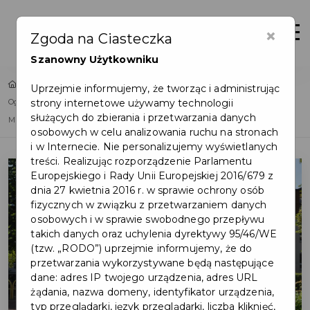
×
Zaloguj
Otwór
Zgoda na Ciasteczka
Szanowny Użytkowniku
Home
Lista aktualności
Uprzejmie informujemy, że tworząc i administrując
strony internetowe używamy technologii
Ogłoszenie konkursu na stanowisko dyrektora Szkoły Podstawowej nr 2 im.
służących do zbierania i przetwarzania danych
Mikołaja Kopernika w Pruszczu Gdańskim
osobowych w celu analizowania ruchu na stronach
i w Internecie. Nie personalizujemy wyświetlanych
treści. Realizując rozporządzenie Parlamentu
Europejskiego i Rady Unii Europejskiej 2016/679 z
dnia 27 kwietnia 2016 r. w sprawie ochrony osób
fizycznych w związku z przetwarzaniem danych
osobowych i w sprawie swobodnego przepływu
takich danych oraz uchylenia dyrektywy 95/46/WE
(tzw. „RODO”) uprzejmie informujemy, że do
przetwarzania wykorzystywane będą następujące
dane: adres IP twojego urządzenia, adres URL
żądania, nazwa domeny, identyfikator urządzenia,
typ przeglądarki, język przeglądarki, liczba kliknięć,