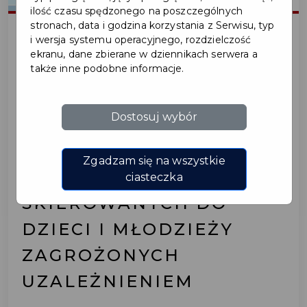
ilość czasu spędzonego na poszczególnych
stronach, data i godzina korzystania z Serwisu, typ
i wersja systemu operacyjnego, rozdzielczość
ekranu, dane zbierane w dziennikach serwera a
2025-01-17
także inne podobne informacje.
OTWARTY KONKURS
Dostosuj wybór
OFERT: REALIZACJA
DZIAŁAŃ
Zgadzam się na wszystkie
PROFILAKTYCZNYCH
ciasteczka
SKIEROWANYCH DO
DZIECI I MŁODZIEŻY
ZAGROŻONYCH
UZALEŻNIENIEM