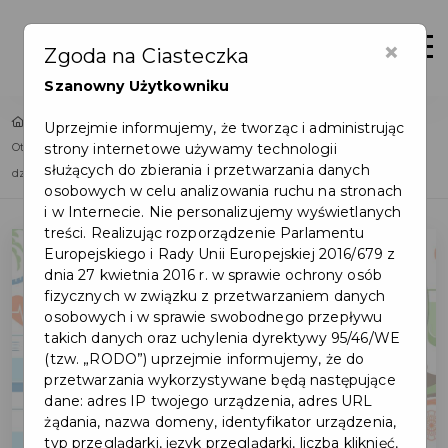
×
Zaloguj
Otwór
Zgoda na Ciasteczka
Szanowny Użytkowniku
Home
Lista aktualności
Uprzejmie informujemy, że tworząc i administrując
strony internetowe używamy technologii
Otwarty konkurs ofert: Realizacja działań profilaktycznych skierowanych do
służących do zbierania i przetwarzania danych
dzieci i młodzieży zagrożonych uzależnieniem
osobowych w celu analizowania ruchu na stronach
i w Internecie. Nie personalizujemy wyświetlanych
treści. Realizując rozporządzenie Parlamentu
Europejskiego i Rady Unii Europejskiej 2016/679 z
dnia 27 kwietnia 2016 r. w sprawie ochrony osób
fizycznych w związku z przetwarzaniem danych
osobowych i w sprawie swobodnego przepływu
takich danych oraz uchylenia dyrektywy 95/46/WE
(tzw. „RODO”) uprzejmie informujemy, że do
przetwarzania wykorzystywane będą następujące
dane: adres IP twojego urządzenia, adres URL
żądania, nazwa domeny, identyfikator urządzenia,
typ przeglądarki, język przeglądarki, liczba kliknięć,