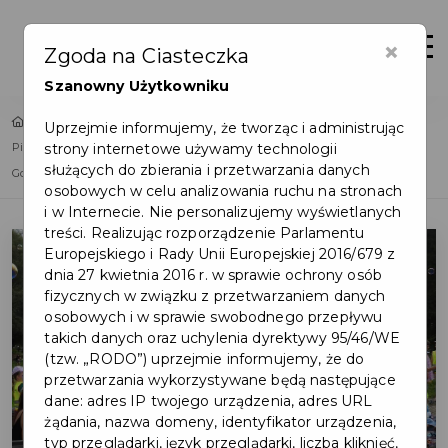
×
Zaloguj
Otwór
Zgoda na Ciasteczka
Szanowny Użytkowniku
Home
Lista aktualności
Uprzejmie informujemy, że tworząc i administrując
strony internetowe używamy technologii
Piknik Czytelniczy – święto radości i wspólnej zabawy w Pruszczu
służących do zbierania i przetwarzania danych
Gdańskim
osobowych w celu analizowania ruchu na stronach
i w Internecie. Nie personalizujemy wyświetlanych
treści. Realizując rozporządzenie Parlamentu
Europejskiego i Rady Unii Europejskiej 2016/679 z
dnia 27 kwietnia 2016 r. w sprawie ochrony osób
fizycznych w związku z przetwarzaniem danych
osobowych i w sprawie swobodnego przepływu
takich danych oraz uchylenia dyrektywy 95/46/WE
(tzw. „RODO”) uprzejmie informujemy, że do
przetwarzania wykorzystywane będą następujące
dane: adres IP twojego urządzenia, adres URL
żądania, nazwa domeny, identyfikator urządzenia,
typ przeglądarki, język przeglądarki, liczba kliknięć,