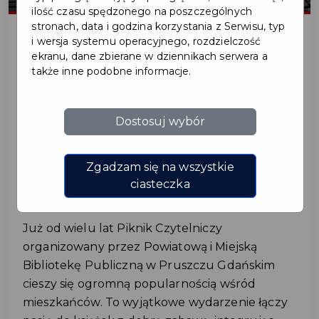
ilość czasu spędzonego na poszczególnych
stronach, data i godzina korzystania z Serwisu, typ
i wersja systemu operacyjnego, rozdzielczość
ekranu, dane zbierane w dziennikach serwera a
2025-09-05
także inne podobne informacje.
PIKNIK CZYTELNICZY –
Dostosuj wybór
ŚWIĘTO RADOŚCI I
WSPÓLNEJ ZABAWY W
Zgadzam się na wszystkie
PRUSZCZU GDAŃSKIM
ciasteczka
Już od wielu lat Piknik Czytelniczy
organizowany przez Powiatową i Miejską
Bibliotekę Publiczną w Pruszczu Gdańskim
cieszy się ogromną popularnością wśród
mieszkańców. To wyjątkowe wydarzenie łączy