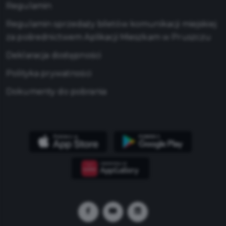
Regulamin
Regulamin sprzedaży biletów komunikacji miejskiej
za pośrednictwem Aplikacji Mieszkam w Pruszczu
Deklaracja dostępności
Polityka prywatności
Dokumenty do pobrania