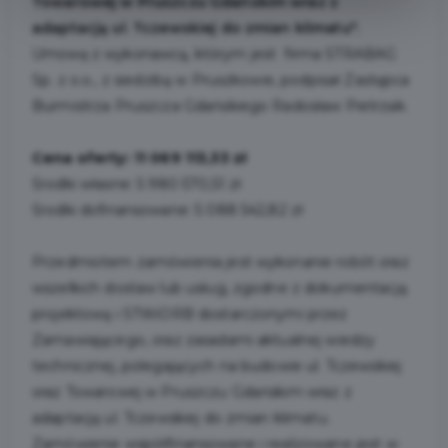
Towarowej w Pruszczu Gdańskim wraz z
adaptacją ul. Tczewskiej do zmian klimatu".
Umowę z wykonawcą, którym jest firma STRABAG
Sp. z o.o., z siedzibą w Pruszkowie, podpisał Zastępca
Burmistrza Pruszcza Gdańskiego Radosław Pietrzak.
Cena oferty: 11 069 113,33 zł
Środki własne: 5 980 570,51 zł
Środki dofinansowane: 5 088 542,82 zł
Przedmiotem zamówienia jest wykonanie robót oraz
wszelkich dostaw lub usług, zgodne z dokumentacją
projektową i STWiORB dostarczonymi przez
Zamawiającego, oraz zasadami aktualnej wiedzy
technicznej, polegających na budowie ul. Tczewskiej
oraz Towarowej w Pruszczu Gdańskim wraz z
adaptacją ul. Tczewskiej do zmian klimatu.
Zamówienie współfinansowane i realizowane jest w