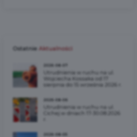
Ostatnie
Aktualności
2026-08-07
Utrudnienia w ruchu na ul.
Wojciecha Kossaka od 17
sierpnia do 15 września 2026 r.
2026-08-06
Utrudnienia w ruchu na ul.
Cichej w dniach 17-30.08.2026
r.
2026-08-05