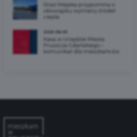
Straż Miejska przypomina o
obowiązku wymiany źródeł
ciepła
2026-08-05
Kasa w Urzędzie Miasta
Pruszcza Gdańskiego –
komunikat dla mieszkańców