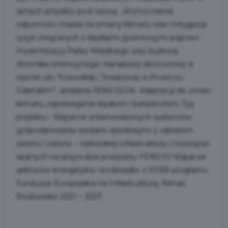
ramach projektu pod nazwą: „Wzmocnienie
odporności miasta na zmiany klimatu oraz mitygacja
ryzyk związanych z klęskami żywiołowymi poprzez
modernizację Parku Miejskiego oraz budowę
zbiornika retencyjnego i kanalizacji deszczowej w
rejonie ulic Tczewskiej i Towarowej w Pruszczu
Gdańskim”; działania FENX.02.04. Adaptacja do zmian
klimatu, zapobieganie klęskom i katastrofom; Typ
projektu - Wsparcie zrównoważonych systemów
gospodarowania wodami opadowymi z udziałem
zieleni / zielono – niebieskiej infrastruktury / rozwiązań
opartych na przyrodzie priorytetu FENX.02 Wsparcie
sektorów energetyka i środowisko z EFRR programu
Fundusze Europejskie na Infrastrukturę, Klimat,
Środowisko 2021 – 2027.