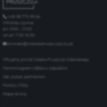
+48 58 775 99 64
Infolinia czynna:
pn: 9:00 - 17:00
wt-pt: 7:30-15:30
kontakt@mieszkamwpruszczu.pl
Oficjalny portal miasta Pruszcza Gdańskiego
Harmonogram odbioru odpadów
Jak zostać partnerem
Pomoc / FAQ
Mapa strony