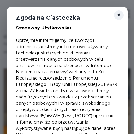
×
Zaloguj
Otwór
Zgoda na Ciasteczka
Szanowny Użytkowniku
Home
Lista aktualności
Uprzejmie informujemy, że tworząc i
Podpisanie umowy na budowę ul. Tczewskiej oraz Towarowej wraz z
administrując strony internetowe używamy
adaptacją do zmian klimatu
technologii służących do zbierania i
przetwarzania danych osobowych w celu
analizowania ruchu na stronach i w Internecie.
Nie personalizujemy wyświetlanych treści.
Realizując rozporządzenie Parlamentu
Europejskiego i Rady Unii Europejskiej 2016/679
z dnia 27 kwietnia 2016 r. w sprawie ochrony
osób fizycznych w związku z przetwarzaniem
danych osobowych i w sprawie swobodnego
przepływu takich danych oraz uchylenia
dyrektywy 95/46/WE (tzw. „RODO”) uprzejmie
informujemy, że do przetwarzania
wykorzystywane będą następujące dane: adres