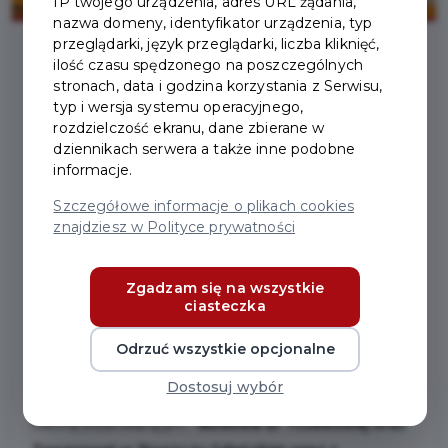
IP twojego urządzenia, adres URL żądania,
nazwa domeny, identyfikator urządzenia, typ
przeglądarki, język przeglądarki, liczba kliknięć,
ilość czasu spędzonego na poszczególnych
2026-05-12
stronach, data i godzina korzystania z Serwisu,
typ i wersja systemu operacyjnego,
rozdzielczość ekranu, dane zbierane w
PODPISANIE UMOWY NA
dziennikach serwera a także inne podobne
informacje.
BUDOWĘ UL.
Szczegółowe informacje o plikach cookies
TCZEWSKIEJ ORAZ
znajdziesz w Polityce prywatności
TOWAROWEJ WRAZ Z
Zgadzam się na wszystkie
ADAPTACJĄ DO ZMIAN
ciasteczka
KLIMATU
Odrzuć wszystkie opcjonalne
Dostosuj wybór
W dniu 12 maja 2026 r. zawarta została umowa na
robotę budowlaną pn.:
"Budowa ul. Tczewskiej oraz