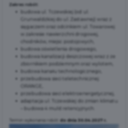
Zakres robót:
budowa ul. Tczewskiej (od ul.
Grunwaldzkiej do ul. Zastawnej) wraz z
sięgaczem oraz odcinkiem ul. Towarowej
w zakresie nawierzchni drogowej,
chodników, miejsc postojowych,
budowa oświetlenia drogowego,
budowa kanalizacji deszczowej wraz z ze
zbiornikiem podziemnym oraz wylotem,
budowa kanału technologicznego,
przebudowa sieci teletechnicznej
ORANGE,
przebudowa sieci elektroenergetycznej,
adaptacja ul. Tczewskiej do zmian klimatu
– budowa 4 muld retencyjnych.
Termin wykonania robót:
do dnia 30.04.2027 r.