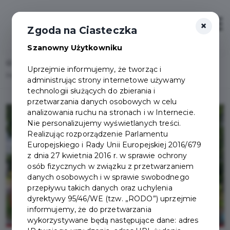
×
Zaloguj
Otwór
Zgoda na Ciasteczka
Szanowny Użytkowniku
Home
Lista aktualności
Uprzejmie informujemy, że tworząc i
Pół miliona zarejestrowanych użytkowników MEVO i nowe rowery
administrując strony internetowe używamy
technologii służących do zbierania i
przetwarzania danych osobowych w celu
analizowania ruchu na stronach i w Internecie.
Nie personalizujemy wyświetlanych treści.
Realizując rozporządzenie Parlamentu
Europejskiego i Rady Unii Europejskiej 2016/679
z dnia 27 kwietnia 2016 r. w sprawie ochrony
osób fizycznych w związku z przetwarzaniem
danych osobowych i w sprawie swobodnego
przepływu takich danych oraz uchylenia
dyrektywy 95/46/WE (tzw. „RODO”) uprzejmie
informujemy, że do przetwarzania
wykorzystywane będą następujące dane: adres