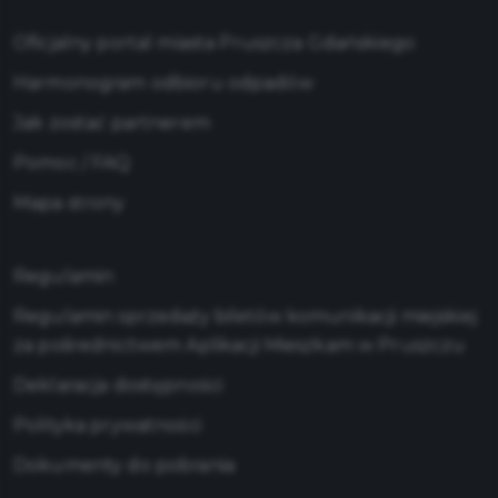
Oficjalny portal miasta Pruszcza Gdańskiego
Harmonogram odbioru odpadów
Jak zostać partnerem
Pomoc / FAQ
Mapa strony
Regulamin
Regulamin sprzedaży biletów komunikacji miejskiej
za pośrednictwem Aplikacji Mieszkam w Pruszczu
Deklaracja dostępności
Polityka prywatności
Dokumenty do pobrania