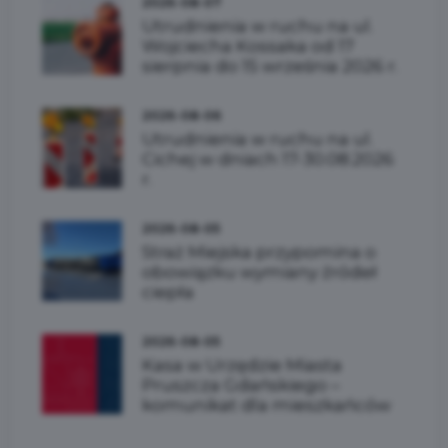
2026-08-07
Utrudnienia w ruchu na ul.
Wojciecha Kossaka od 17
sierpnia do 15 września 2026 r.
2026-08-06
Utrudnienia w ruchu na ul.
Cichej w dniach 17-30.08.2026
r.
2026-08-05
Straż Miejska przypomina o
obowiązku wymiany źródeł
ciepła
2026-08-05
Kasa w Urzędzie Miasta
Pruszcza Gdańskiego –
komunikat dla mieszkańców