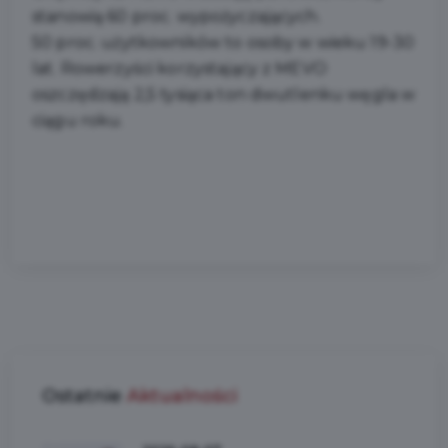
stanowią 60 proc. wypożyczających.
50 proc. użytkowników to osoby w wieku 19-30
lat. Rowerzyści korzystający z MEVO
oszczędzają 2,5 tysiąca ton dwutlenku węgla w
ciągu roku.
Ostatnie
Aktualności