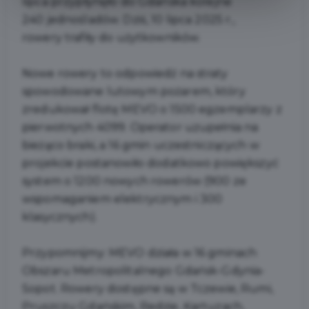
lipca przypłynęło do Gdańska kolejne
240 jednośladów. Dziś, 10 lipca 2025 r.,
rowery
trafiły do użytkowników.
Nowe rowery to odpowiedź na straty
spowodowane lutowym pożarem, który
zredukował flotę MEVO o 1500 egzemplarzy z
pierwotnych 4099. Operator uzupełnia na
bieżąco braki, a 16 gmin uczestniczących w
projekcie postanowiło dodatkowo powiększyć
system o
1200
nowych rowerów (900 ze
wspomaganiem elektrycznym i 300
klasycznych).
Przypomnijmy: MEVO działa w 16 gminach
Obszaru Metropolitalnego Gdańsk-Gdynia-
Sopot. Rowery dostępne są w Tczewie, Rumi,
Pruszczu Gdańskim, Redzie, Kartuzach,