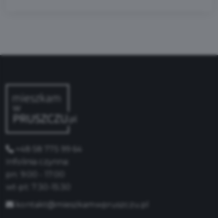
+48 58 775 99 64
Infolinia czynna:
pn: 9:00 - 17:00
wt-pt: 7:30-15:30
kontakt@mieszkamwpruszczu.pl