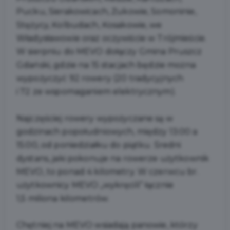
Pucku, Sierakowicach, Żukowie, Somoninie,
Stężycy, Kolbudach, Kosakowie, we
Władysławowie oraz oczywiście w Trójmieście.
W sierpniu do MEVO dołączy Gmina Pruszcz
Gdański, gdzie na 15 stacjach będzie można
wypożyczyć 92 rowery (20 tradycyjnych
i 72 ze wspomaganiem elektrycznym).
Najczęściej rowery wypożyczane są w
godzinach popołudniowych, między 13:00 a
15:00, od poniedziałku do piątku. Średni
dystans, jaki pokonuje na rowerze użytkownik
MEVO, to ponad 4 kilometry. W czerwcu br.
użytkownicy MEVO „wykręcili” łącznie
1,5 miliona kilometrów.
Chętniej na MEVO wsiadają panowie, którzy