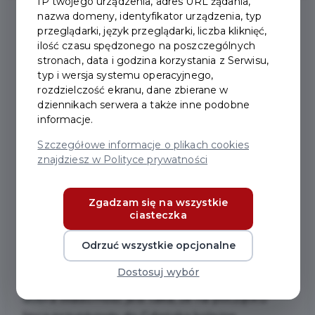
IP twojego urządzenia, adres URL żądania,
nazwa domeny, identyfikator urządzenia, typ
przeglądarki, język przeglądarki, liczba kliknięć,
2025-07-10
ilość czasu spędzonego na poszczególnych
stronach, data i godzina korzystania z Serwisu,
typ i wersja systemu operacyjnego,
PÓŁ MILIONA
rozdzielczość ekranu, dane zbierane w
dziennikach serwera a także inne podobne
ZAREJESTROWANYCH
informacje.
UŻYTKOWNIKÓW MEVO I
Szczegółowe informacje o plikach cookies
znajdziesz w Polityce prywatności
NOWE ROWERY
Zgadzam się na wszystkie
Jak informuje MEVO, z roweru
ciasteczka
metropolitalnego korzysta już 500 tys.
zarejestrowanych użytkowników. Po 1,5 roku
Odrzuć wszystkie opcjonalne
MEVO notuje 14 milionów przejechanych
Dostosuj wybór
kilometrów oraz 4 miliony podróży. Kolejna
dobra wiadomość jest taka, że na początku