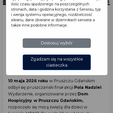
ilość czasu spędzonego na poszczególnych
stronach, data i godzina korzystania z Serwisu, typ
i wersja systemu operacyjnego, rozdzielczość
ekranu, dane zbierane w dziennikach serwera a
2026-05-11
także inne podobne informacje.
POLA NADZIEI 2026 W
Dostosuj wybór
PRUSZCZU GDAŃSKIM.
TAK BYŁO NA PARADZIE
Zgadzam się na wszystkie
I RODZINNYM PIKNIKU
ciasteczka
10 maja 2026 roku
w Pruszczu Gdańskim
odbył się pruszczański finał akcji
Pola Nadziei
.
Wydarzenie, organizowane przez
Dom
Hospicyjny w Pruszczu Gdańskim,
rozpoczęło się mszą świętą dla dzieci w