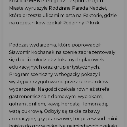
kościele MBNP. Po godz. 12 spod Urzędu
Miasta wyruszyła Rodzinna Parada Nadziei,
która przeszła ulicami miasta na Faktorię, gdzie
na uczestników czekał Rodzinny Piknik.
Podczas wydarzenia, które poprowadził
Sławomir Kochanek na scenie zaprezentowały
się dzieci i młodzież z lokalnych placówek
edukacyjnych oraz grup artystycznych.
Program sceniczny wzbogaciły pokazy i
występy przygotowane przez uczestników
wydarzenia. Na gości czekała również strefa
gastronomiczna z domowymi wypiekami,
g
oframi, grillem, kawą, herbatą i lemoniadą,
watą cukrową
. Odbyły się także zabawy
animacyjne,
gry planszowe, tor przeszkód, mini
boisko do gry w piłkę. Na najmłodszych czekało