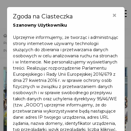
×
Zaloguj
Otwór
Zgoda na Ciasteczka
Szanowny Użytkowniku
Home
Uprzejmie informujemy, że tworząc i administrując
strony internetowe używamy technologii
Pola Nadziei 2026 w Pruszczu Gdańskim. Tak było na Paradzie i Rodzinnym
służących do zbierania i przetwarzania danych
Pikniku
osobowych w celu analizowania ruchu na stronach
i w Internecie. Nie personalizujemy wyświetlanych
treści. Realizując rozporządzenie Parlamentu
Europejskiego i Rady Unii Europejskiej 2016/679 z
dnia 27 kwietnia 2016 r. w sprawie ochrony osób
fizycznych w związku z przetwarzaniem danych
osobowych i w sprawie swobodnego przepływu
takich danych oraz uchylenia dyrektywy 95/46/WE
(tzw. „RODO”) uprzejmie informujemy, że do
przetwarzania wykorzystywane będą następujące
dane: adres IP twojego urządzenia, adres URL
żądania, nazwa domeny, identyfikator urządzenia,
typ przeglądarki, język przeglądarki, liczba kliknięć,