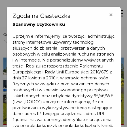
×
Zaloguj
Otwór
Zgoda na Ciasteczka
Szanowny Użytkowniku
Home
Lista aktualności
Uprzejmie informujemy, że tworząc i administrując
strony internetowe używamy technologii
Policjanci promowali służbę podczas XXXIV Dni Pruszcza Gdańskiego
służących do zbierania i przetwarzania danych
osobowych w celu analizowania ruchu na stronach
i w Internecie. Nie personalizujemy wyświetlanych
treści. Realizując rozporządzenie Parlamentu
Europejskiego i Rady Unii Europejskiej 2016/679 z
dnia 27 kwietnia 2016 r. w sprawie ochrony osób
fizycznych w związku z przetwarzaniem danych
osobowych i w sprawie swobodnego przepływu
takich danych oraz uchylenia dyrektywy 95/46/WE
(tzw. „RODO”) uprzejmie informujemy, że do
przetwarzania wykorzystywane będą następujące
dane: adres IP twojego urządzenia, adres URL
żądania, nazwa domeny, identyfikator urządzenia,
typ przeglądarki, język przeglądarki, liczba kliknięć,