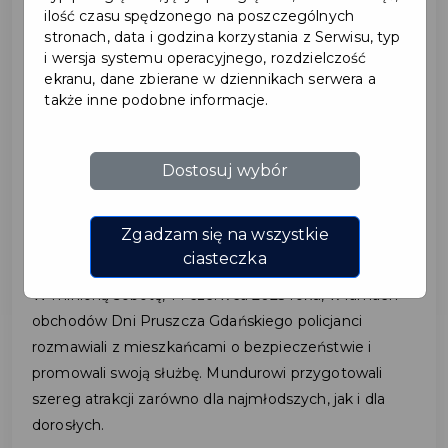
ilość czasu spędzonego na poszczególnych
stronach, data i godzina korzystania z Serwisu, typ
2025-06-16
i wersja systemu operacyjnego, rozdzielczość
ekranu, dane zbierane w dziennikach serwera a
także inne podobne informacje.
POLICJANCI
PROMOWALI SŁUŻBĘ
Dostosuj wybór
PODCZAS XXXIV DNI
PRUSZCZA GDAŃSKIEGO
Zgadzam się na wszystkie
ciasteczka
W minioną sobotę, 14 czerwca 2025 roku, w ramach
obchodów Dni Pruszcza Gdańskiego policjanci
rozmawiali z mieszkańcami o bezpieczeństwie i
promowali swoją służbę. Mundurowi przygotowali
szereg atrakcji zarówno dla najmłodszych, jak i dla
dorosłych.