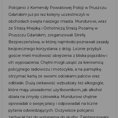
Policjanci z Komendy Powiatowej Policji w Pruszczu
Gdańskim już po raz kolejny uczestniczyli w
obchodach święta naszego miasta. Mundurowi, wraz
ze Strażą Miejską i Ochotniczą Strażą Pożarną w
Pruszczu Gdańskim, zorganizowali Strefę
Bezpieczeństwa, w której najmłodsi poznawali zasady
bezpiecznego korzystania z dróg. Licznie przybyli
goście mieli możliwość obejrzenia z bliska pojazdów i
ich wyposażenia. Chętni mogli usiąść za kierownicą
policyjnego radiowozu i motocykla, a na pamiątkę
otrzymać kartę ze swoimi odciskami palców oraz
odblaski. Dużą ciekawość wzbudzały też alkogogle,
które mają uświadomić użytkownikom, jak alkohol
działa na zmysły człowieka. Mundurowi chętnie
opowiadali o swojej pracy i odpowiadali na liczne
pytania odwiedzających. Oczywiście policjanci
zachęcali też do wstąpienia do służby. Zainteresowani