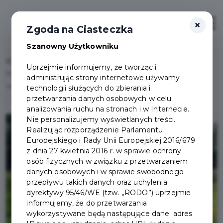
×
Zaloguj
Otwór
Zgoda na Ciasteczka
Szanowny Użytkowniku
Home
Lista aktualności
Uprzejmie informujemy, że tworząc i
Ponad 13 milionów złotych z Unii Europejskiej dla Pruszcza Gdańskiego –
administrując strony internetowe używamy
nowy park miejski i układ ulicy Tczewskiej
technologii służących do zbierania i
przetwarzania danych osobowych w celu
analizowania ruchu na stronach i w Internecie.
Nie personalizujemy wyświetlanych treści.
Realizując rozporządzenie Parlamentu
Europejskiego i Rady Unii Europejskiej 2016/679
z dnia 27 kwietnia 2016 r. w sprawie ochrony
osób fizycznych w związku z przetwarzaniem
danych osobowych i w sprawie swobodnego
przepływu takich danych oraz uchylenia
dyrektywy 95/46/WE (tzw. „RODO”) uprzejmie
informujemy, że do przetwarzania
wykorzystywane będą następujące dane: adres