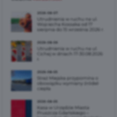
2026-08-07
Utrudnienia w ruchu na ul.
Wojciecha Kossaka od 17
sierpnia do 15 września 2026 r.
2026-08-06
Utrudnienia w ruchu na ul.
Cichej w dniach 17-30.08.2026
r.
2026-08-05
Straż Miejska przypomina o
obowiązku wymiany źródeł
ciepła
2026-08-05
Kasa w Urzędzie Miasta
Pruszcza Gdańskiego –