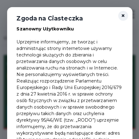
×
Zaloguj
Otwór
Zgoda na Ciasteczka
Szanowny Użytkowniku
Home
Lista aktualności
Porozmawiajmy o transporcie!
Uprzejmie informujemy, że tworząc i
administrując strony internetowe używamy
technologii służących do zbierania i
przetwarzania danych osobowych w celu
analizowania ruchu na stronach i w Internecie.
Nie personalizujemy wyświetlanych treści.
Realizując rozporządzenie Parlamentu
Europejskiego i Rady Unii Europejskiej 2016/679
z dnia 27 kwietnia 2016 r. w sprawie ochrony
osób fizycznych w związku z przetwarzaniem
danych osobowych i w sprawie swobodnego
przepływu takich danych oraz uchylenia
dyrektywy 95/46/WE (tzw. „RODO”) uprzejmie
informujemy, że do przetwarzania
wykorzystywane będą następujące dane: adres