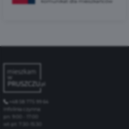
komunikat dla mieszkańców
+48 58 775 99 64
Infolinia czynna:
pn: 9:00 - 17:00
wt-pt: 7:30-15:30