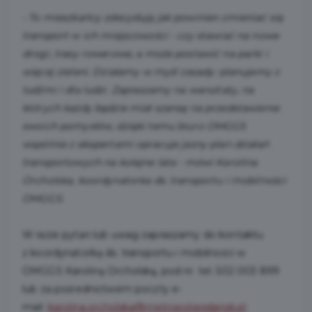
- To mieszkańcy zdecydują jak powinien zmieniać się
transport w ich miejscowości - czy stawiać na nowe
drogi, trasy rowerowe, a może postawić na parki i
więcej zieleni. Działamy w myśl zasady: planujemy z
ludźmi i dla ludzi. Zapraszamy na warsztaty, na
których każdy będzie miał szansę na przedstawienie
swoich pomysłów, dzięki temu biuro OMGGS
wspólnie z ekspertami opracuje jasny plan działań
transportowych na kolejne lata - mówi Karolina
Orcholska, koordynatorka ds. transportu i mobilności
OMGGS.
W razie pytań lub uwag zapraszamy do kontaktu
z koordynatorką ds. transportu i mobilności w
OMGGS Karoliną Orcholską, pod nr. tel. 502 003 899
lub za pośrednictwem poczty e-
mail:
karolina.orcholska@metropoliagdansk.pl