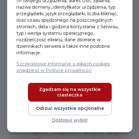
IP twojego urządzenia, adres URL żądania,
nazwa domeny, identyfikator urządzenia, typ
2021-05-26
przeglądarki, język przeglądarki, liczba kliknięć,
ilość czasu spędzonego na poszczególnych
stronach, data i godzina korzystania z Serwisu,
POROZMAWIAJMY O
typ i wersja systemu operacyjnego,
TRANSPORCIE!
rozdzielczość ekranu, dane zbierane w
dziennikach serwera a także inne podobne
informacje.
Jeśli masz pomysł, jak usprawnić transport w
Szczegółowe informacje o plikach cookies
naszym regionie, albo chcesz wskazać, co
znajdziesz w Polityce prywatności
należałoby poprawić - zapraszamy na
warsztaty
online #MobilnaMetropolia
, dla mieszkańców
Zgadzam się na wszystkie
powiatu gdańskiego, które odbędą się w
ciasteczka
czwartek, 1 czerwca 2021 r. w godz. 17:00-19:00.
Organizatorem spotkania jest Obszar
Odrzuć wszystkie opcjonalne
Metropolitalny Gdańsk-Gdynia-Sopot (OMGGS).
Dostosuj wybór
OMGGS wspólnie z ekspertami z dziedziny transportu