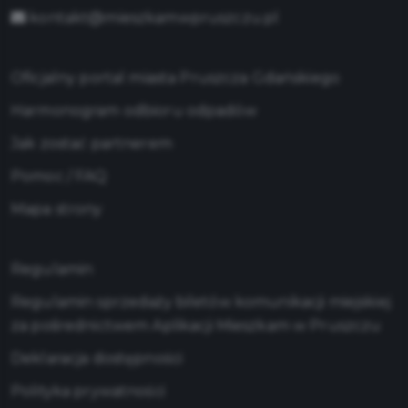
kontakt@mieszkamwpruszczu.pl
Oficjalny portal miasta Pruszcza Gdańskiego
Harmonogram odbioru odpadów
Jak zostać partnerem
Pomoc / FAQ
Mapa strony
Regulamin
Regulamin sprzedaży biletów komunikacji miejskiej
za pośrednictwem Aplikacji Mieszkam w Pruszczu
Deklaracja dostępności
Polityka prywatności