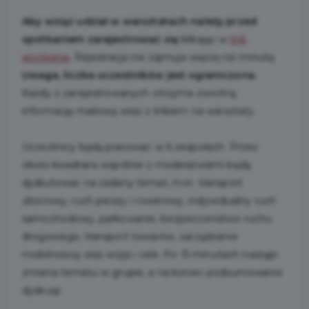
Aby wziąć udział w warsztatach należy przed
spotkaniem zarejestrować się
klikając w
link
spotkania
. Rejestracja nie zajmuje więcej niż minutę.
Uwaga, liczba uczestników jest ograniczona.
Każdy z zarejestrowanych otrzyma zwrotną
informację mailową wraz z linkiem na warsztaty.
Uczestnicy będą pracować w 6 zespołach. Przez
około kwadrans wspólnie z moderatorami będą
dyskutować na zadany temat, m.in. transport
zbiorowy, ruch pieszy i rowerowy, indywidualny ruch
samochodowy, parkowanie, bezpieczeństwo ruchu
drogowego, transport towarów, zarządzanie
mobilnością oraz wizja i cele. Po 15 minutach nastąpi
zmiana tematu w grupie, a na koniec podsumowanie
dyskusji.