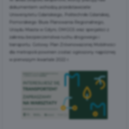
dokumentem wchodzą przedstawiciele:
Uniwersytetu Gdańskiego, Politechniki Gdańskiej,
Pomorskiego Biura Planowania Regionalnego,
Urzędu Miasta w Gdyni, OMGGS oraz specjaliści z
zakresu bezpieczeństwa ruchu drogowego i
transportu. Gotowy Plan Zrównoważonej Mobilności
dla metropolii powinien zostać ogłoszony najpóźniej
w pierwszym kwartale 2022 r.