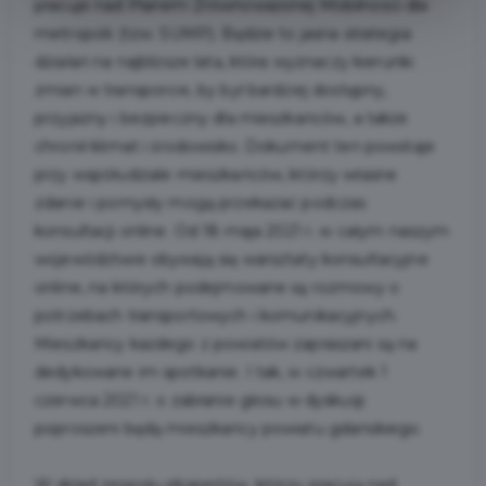
pracuje nad Planem Zrównoważonej Mobilności dla
metropolii (tzw. SUMP). Będzie to jasna strategia
działań na najbliższe lata, która wyznaczy kierunki
zmian w transporcie, by był bardziej dostępny,
przyjazny i bezpieczny dla mieszkańców, a także
chronił klimat i środowisko. Dokument ten powstaje
przy współudziale mieszkańców, którzy własne
zdanie i pomysły mogą przekazać podczas
konsultacji online. Od 18 maja 2021 r. w całym naszym
województwie obywają się warsztaty konsultacyjne
online, na których podejmowane są rozmowy o
potrzebach transportowych i komunikacyjnych.
Mieszkańcy każdego z powiatów zapraszani są na
dedykowane im spotkanie. I tak, w czwartek 1
czerwca 2021 r. o zabranie głosu w dyskusji
poproszeni będą mieszkańcy powiatu gdańskiego.
W skład zespołu ekspertów, którzy pracują nad