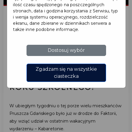
ilość czasu spędzonego na poszczególnych
stronach, data i godzina korzystania z Serwisu, typ
i wersja systemu operacyjnego, rozdzielczość
ekranu, dane zbierane w dziennikach serwera a
2025-09-05
także inne podobne informacje.
POWSPOMINAJMY
Dostosuj wybór
WAKACJE…
NA ZAKOŃCZENIE
Zgadzam się na wszystkie
PIERWSZEGO TYGODNIA
ciasteczka
ROKU SZKOLNEGO!
W ubiegłym tygodniu o tej porze wielu mieszkańców
Pruszcza Gdańskiego było już w drodze do Faktorii,
aby wziąć udział w ostatnim wakacyjnym
wydarzeniu – Kabaretonie.