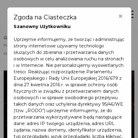
×
Zaloguj
Otwór
Zgoda na Ciasteczka
Szanowny Użytkowniku
Home
Lista aktualności
Uprzejmie informujemy, że tworząc i administrując
strony internetowe używamy technologii
Powspominajmy wakacje… na zakończenie pierwszego tygodnia roku
służących do zbierania i przetwarzania danych
szkolnego!
osobowych w celu analizowania ruchu na stronach
i w Internecie. Nie personalizujemy wyświetlanych
treści. Realizując rozporządzenie Parlamentu
Europejskiego i Rady Unii Europejskiej 2016/679 z
dnia 27 kwietnia 2016 r. w sprawie ochrony osób
fizycznych w związku z przetwarzaniem danych
osobowych i w sprawie swobodnego przepływu
takich danych oraz uchylenia dyrektywy 95/46/WE
(tzw. „RODO”) uprzejmie informujemy, że do
przetwarzania wykorzystywane będą następujące
dane: adres IP twojego urządzenia, adres URL
żądania, nazwa domeny, identyfikator urządzenia,
typ przeglądarki, język przeglądarki, liczba kliknięć,