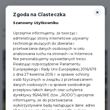
×
Zaloguj
Otwór
Zgoda na Ciasteczka
Szanowny Użytkowniku
Home
Lista aktualności
Uprzejmie informujemy, że tworząc i
Powstanie nowy skatepark, przyjdź na spotkanie z projektantem
administrując strony internetowe używamy
technologii służących do zbierania i
przetwarzania danych osobowych w celu
analizowania ruchu na stronach i w Internecie.
Nie personalizujemy wyświetlanych treści.
Realizując rozporządzenie Parlamentu
Europejskiego i Rady Unii Europejskiej 2016/679
z dnia 27 kwietnia 2016 r. w sprawie ochrony
osób fizycznych w związku z przetwarzaniem
danych osobowych i w sprawie swobodnego
przepływu takich danych oraz uchylenia
dyrektywy 95/46/WE (tzw. „RODO”) uprzejmie
informujemy, że do przetwarzania
wykorzystywane będą następujące dane: adres