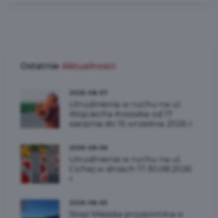
Ostatnie
Aktualności
2026-08-07
Utrudnienia w ruchu na ul.
Wojciecha Kossaka od 17
sierpnia do 15 września 2026 r.
2026-08-06
Utrudnienia w ruchu na ul.
Cichej w dniach 17-30.08.2026
r.
2026-08-05
Straż Miejska przypomina o