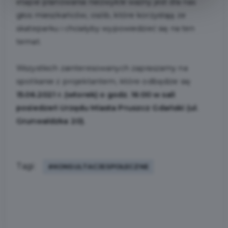
etapie planowania niezwykle ważny jest dla nas
głos mieszkańców, osób, które korzystają ze
skateparku i chciałyby wypowiedzieć się na ten
temat.
Wszystkich zainteresowanych zapraszamy na
spotkanie z projektantem, które odbędzie się
15.06.2021 r. (wtorek) o godz. 16:00 w sali
posiedzeń Urzędu Miasta Pruszcz Gdański (ul.
Grunwaldzka 20).
Tagi:
#KONSULTACJESPOŁECZNE