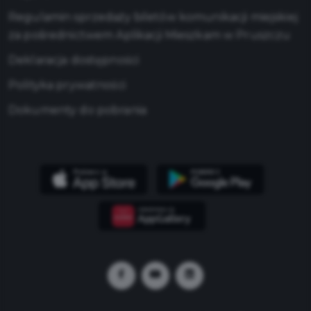
Regulamin sprzedaży biletów komunikacji miejskiej
za pośrednictwem Aplikacji Mieszkam w Pruszczu
Deklaracja dostępności
Polityka prywatności
Dokumenty do pobrania