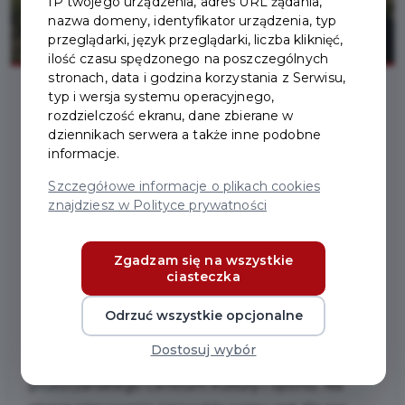
IP twojego urządzenia, adres URL żądania,
nazwa domeny, identyfikator urządzenia, typ
przeglądarki, język przeglądarki, liczba kliknięć,
ilość czasu spędzonego na poszczególnych
stronach, data i godzina korzystania z Serwisu,
typ i wersja systemu operacyjnego,
rozdzielczość ekranu, dane zbierane w
2021-06-11
dziennikach serwera a także inne podobne
informacje.
POWSTANIE NOWY
Szczegółowe informacje o plikach cookies
znajdziesz w Polityce prywatności
SKATEPARK, PRZYJDŹ
NA SPOTKANIE Z
Zgadzam się na wszystkie
ciasteczka
PROJEKTANTEM
Odrzuć wszystkie opcjonalne
W miejskich planach wśród wielu inwestycji jest
Dostosuj wybór
także stworzenie nowego skateparku na terenie
pruszczańskiego Centrum Kultury i Sportu. Na