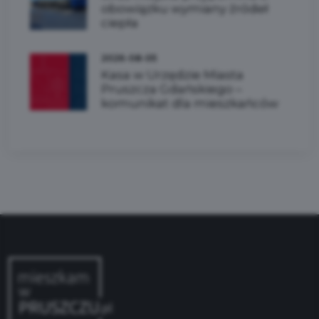
obowiązku wymiany źródeł
ciepła
2026-08-05
Kasa w Urzędzie Miasta
Pruszcza Gdańskiego –
komunikat dla mieszkańców