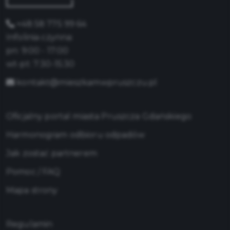
+48 58 775 99 64
Infolinia czynna:
pn: 9:00 - 17:00
wt-pt: 7:30-15:30
kontakt@mieszkamwpruszczu.pl
Oficjalny portal miasta Pruszcza Gdańskiego
Harmonogram odbioru odpadów
Jak zostać partnerem
Pomoc / FAQ
Mapa strony
Regulamin