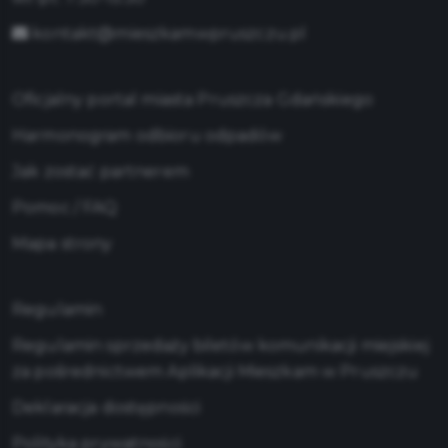
kontakt@mieszkamwpruszczu.pl
Oficjalny portal miasta Pruszcza Gdańskiego
Harmonogram odbioru odpadów
Jak zostać partnerem
Pomoc / FAQ
Mapa strony
Regulamin
Regulamin sprzedaży biletów komunikacji miejskiej
za pośrednictwem Aplikacji Mieszkam w Pruszczu
Deklaracja dostępności
Polityka prywatności