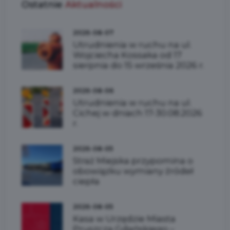
Ostatnie
Aktualności
2026-08-07
Utrudnienia w ruchu na ul.
Wojciecha Kossaka od 17
sierpnia do 15 września 2026 r.
2026-08-06
Utrudnienia w ruchu na ul.
Cichej w dniach 17-30.08.2026
r.
2026-08-05
Straż Miejska przypomina o
obowiązku wymiany źródeł
ciepła
2026-08-05
Kasa w Urzędzie Miasta
Pruszcza Gdańskiego –