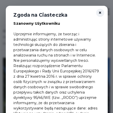
×
Zaloguj
Otwór
Zgoda na Ciasteczka
Szanowny Użytkowniku
Home
Lista aktualności
Uprzejmie informujemy, że tworząc i
Prace remontowe w Powiatowej i Miejskiej Bibliotece Publicznej w
administrując strony internetowe używamy
Pruszczu Gdańskim
technologii służących do zbierania i
przetwarzania danych osobowych w celu
analizowania ruchu na stronach i w Internecie.
Nie personalizujemy wyświetlanych treści.
Realizując rozporządzenie Parlamentu
Europejskiego i Rady Unii Europejskiej 2016/679
z dnia 27 kwietnia 2016 r. w sprawie ochrony
osób fizycznych w związku z przetwarzaniem
danych osobowych i w sprawie swobodnego
przepływu takich danych oraz uchylenia
dyrektywy 95/46/WE (tzw. „RODO”) uprzejmie
informujemy, że do przetwarzania
wykorzystywane będą następujące dane: adres