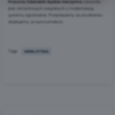
Pruszczu Gdańskim będzie nieczynna
z powodu
prac remontowych związanych z modernizacją
systemu ogrzewania. Przepraszamy za utrudnienia i
dziękujemy za wyrozumiałość.
Tagi:
#BIBLIOTEKA