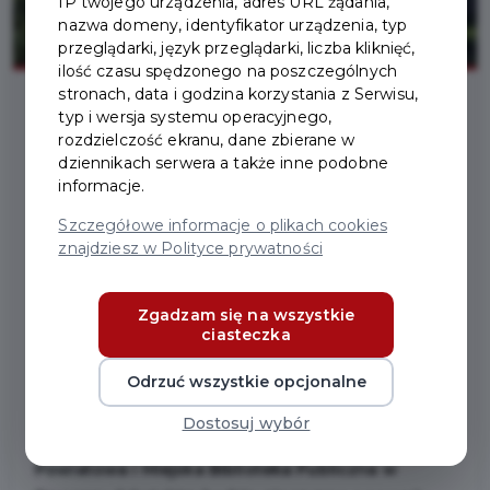
IP twojego urządzenia, adres URL żądania,
nazwa domeny, identyfikator urządzenia, typ
przeglądarki, język przeglądarki, liczba kliknięć,
ilość czasu spędzonego na poszczególnych
stronach, data i godzina korzystania z Serwisu,
typ i wersja systemu operacyjnego,
2025-10-29
rozdzielczość ekranu, dane zbierane w
dziennikach serwera a także inne podobne
informacje.
PRACE REMONTOWE W
Szczegółowe informacje o plikach cookies
POWIATOWEJ I
znajdziesz w Polityce prywatności
MIEJSKIEJ BIBLIOTECE
Zgadzam się na wszystkie
PUBLICZNEJ W
ciasteczka
PRUSZCZU GDAŃSKIM
Odrzuć wszystkie opcjonalne
Dostosuj wybór
Informujemy, że
od 10 do 28 listopada 2025 r.
Powiatowa i Miejska Biblioteka Publiczna w