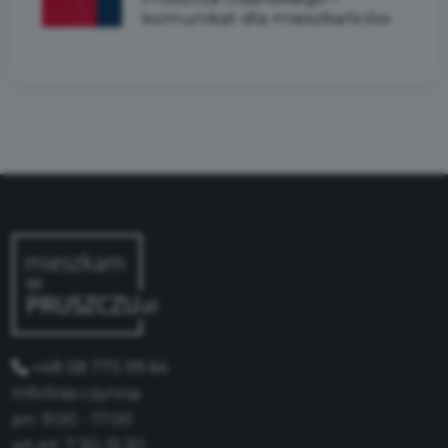
komunikat dla mieszkańców
+48 58 775 99 64
Infolinia czynna:
pn: 9:00 - 17:00
wt-pt: 7:30-15:30