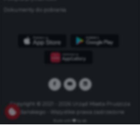
Dokumenty do pobrania
Copyright © 2021 - 2026 Urząd Miasta Pruszcza
Gdańskiego - Wszystkie prawa zastrzeżone
Build with
by qb