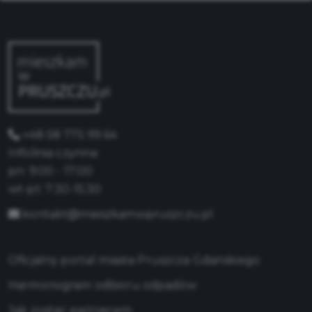
+48 58 775 99 64
Infolinia czynna:
pn: 9:00 - 17:00
wt-pt: 7:30-15:30
kontakt@mieszkamwpruszczu.pl
Oficjalny portal miasta Pruszcza Gdańskiego
Harmonogram odbioru odpadów
Jak zostać partnerem