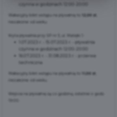
czynna w godzinach 12:00-20:00
Wakacyjny bilet wstępu na pływalnię to
12,00 zł
,
niezależnie od wieku.
Kryta pływalnia przy SP nr 3, ul. Matejki 1:
1.07.2023 r. - 15.07.2023 r. - pływalnia
czynna w godzinach 12:00-20:00
16.07.2023 r. - 31.08.2023 r. - przerwa
techniczna
Wakacyjny bilet wstępu na pływalnię to
11,00 zł
,
niezależnie od wieku.
Wejścia na pływalnię są co godzinę, ostatnie o godz.
19:00.