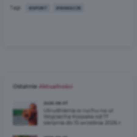
Tagi:
#SPORT
#WAKACJE
Ostatnie
Aktualności
2026-08-07
Utrudnienia w ruchu na ul.
Wojciecha Kossaka od 17
sierpnia do 15 września 2026 r.