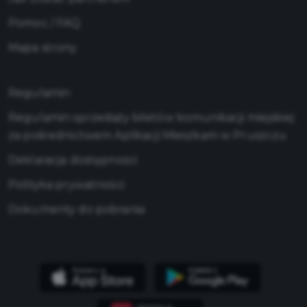
Pomoc / FAQ
Mapa strony
Regulamin
Regulamin sprzedaży biletów komunikacji miejskiej
za pośrednictwem Aplikacji Mieszkam w Pruszczu
Deklaracja dostępności
Polityka prywatności
Dokumenty do pobrania