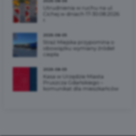
2026-08-06
Utrudnienia w ruchu na ul.
Cichej w dniach 17-30.08.2026
r.
2026-08-05
Straż Miejska przypomina o
obowiązku wymiany źródeł
ciepła
2026-08-05
Kasa w Urzędzie Miasta
Pruszcza Gdańskiego –
komunikat dla mieszkańców