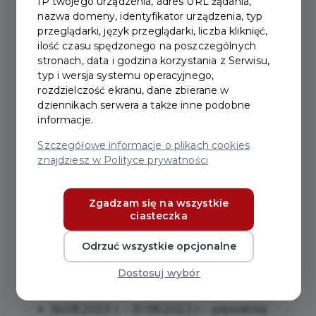
IP twojego urządzenia, adres URL żądania,
nazwa domeny, identyfikator urządzenia, typ
przeglądarki, język przeglądarki, liczba kliknięć,
2023-06-27
ilość czasu spędzonego na poszczególnych
stronach, data i godzina korzystania z Serwisu,
typ i wersja systemu operacyjnego,
PRUSZCZAŃSKIE KRYTE
rozdzielczość ekranu, dane zbierane w
dziennikach serwera a także inne podobne
PŁYWALNIE W OKRESIE
informacje.
WAKACYJNYM
Szczegółowe informacje o plikach cookies
znajdziesz w Polityce prywatności
Zachęcamy do korzystania z pruszczańskich krytych
pływalni w okresie wakacyjnym. Poniżej znajdują się
Zgadzam się na wszystkie
ciasteczka
dni i godziny ich funkcjonowania:
Odrzuć wszystkie opcjonalne
Kryta pływalnia przy SP nr 4, ul. Kasprowicz 16:
1.07.2023 r. - 15.08.2023 r. - przerwa
Dostosuj wybór
techniczna
16.08.2023 r. - 31.08.2023 r. - pływalnia