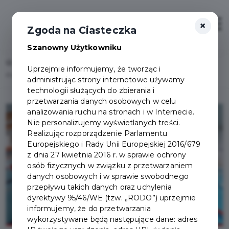
×
Zaloguj
Otwór
Zgoda na Ciasteczka
Szanowny Użytkowniku
Home
Lista aktualności
Uprzejmie informujemy, że tworząc i
Pruszczańskie kryte pływalnie w okresie wakacyjnym
administrując strony internetowe używamy
technologii służących do zbierania i
przetwarzania danych osobowych w celu
analizowania ruchu na stronach i w Internecie.
Nie personalizujemy wyświetlanych treści.
Realizując rozporządzenie Parlamentu
Europejskiego i Rady Unii Europejskiej 2016/679
z dnia 27 kwietnia 2016 r. w sprawie ochrony
osób fizycznych w związku z przetwarzaniem
danych osobowych i w sprawie swobodnego
przepływu takich danych oraz uchylenia
dyrektywy 95/46/WE (tzw. „RODO”) uprzejmie
informujemy, że do przetwarzania
wykorzystywane będą następujące dane: adres