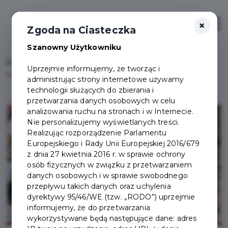
×
Zaloguj
Otwór
Zgoda na Ciasteczka
Szanowny Użytkowniku
Home
Lista aktualności
Uprzejmie informujemy, że tworząc i
Przewodnik po letnich wydarzeniach w Pruszczu Gd.
administrując strony internetowe używamy
technologii służących do zbierania i
przetwarzania danych osobowych w celu
analizowania ruchu na stronach i w Internecie.
Nie personalizujemy wyświetlanych treści.
Realizując rozporządzenie Parlamentu
Europejskiego i Rady Unii Europejskiej 2016/679
z dnia 27 kwietnia 2016 r. w sprawie ochrony
osób fizycznych w związku z przetwarzaniem
danych osobowych i w sprawie swobodnego
przepływu takich danych oraz uchylenia
dyrektywy 95/46/WE (tzw. „RODO”) uprzejmie
informujemy, że do przetwarzania
wykorzystywane będą następujące dane: adres