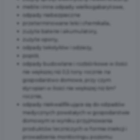
meble i inne odpady wielkogabarytowe,
odpady niebezpieczne
przeterminowane leki i chemikalia,
zużyte baterie i akumulatory,
zużyte opony,
odpady tekstyliów i odzieży,
popiół,
odpady budowlane i rozbiórkowe w ilości
nie większej niż 0,5 tony rocznie na
gospodarstwo domowe, przy czym
styropian w ilości nie większej niż 6m³
rocznie,
odpady niekwalifikujące się do odpadów
medycznych powstałych w gospodarstwie
domowym w wyniku przyjmowania
produktów leczniczych w formie iniekcji i
prowadzenia monitoringu poziomu