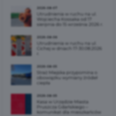
2026-08-07
Utrudnienia w ruchu na ul.
Wojciecha Kossaka od 17
sierpnia do 15 września 2026 r.
2026-08-06
Utrudnienia w ruchu na ul.
Cichej w dniach 17-30.08.2026
r.
2026-08-05
Straż Miejska przypomina o
obowiązku wymiany źródeł
ciepła
2026-08-05
Kasa w Urzędzie Miasta
Pruszcza Gdańskiego –
komunikat dla mieszkańców