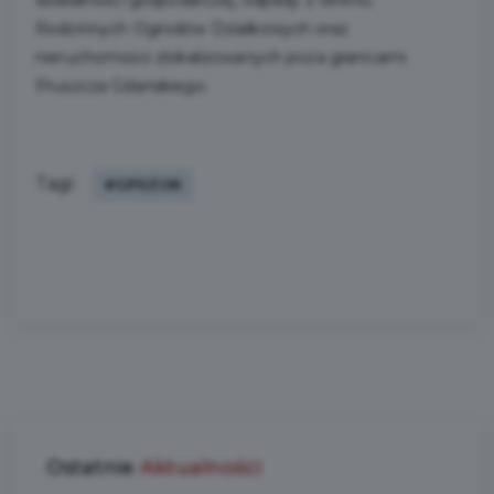
Rodzinnych Ogrodów Działkowych oraz
nieruchomości zlokalizowanych poza granicami
Pruszcza Gdańskiego.
Tagi:
#GPSZOK
Ostatnie
Aktualności