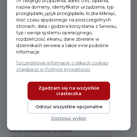
IP twojego urządzenia, adres URL żądania,
nazwa domeny, identyfikator urządzenia, typ
przeglądarki, język przeglądarki, liczba kliknięć,
2023-12-27
ilość czasu spędzonego na poszczególnych
stronach, data i godzina korzystania z Serwisu,
typ i wersja systemu operacyjnego,
PRZYPOMINAMY, ŻE
rozdzielczość ekranu, dane zbierane w
dziennikach serwera a także inne podobne
GPSZOK BĘDZIE
informacje.
NIECZYNNY 30 GRUDNIA
Szczegółowe informacje o plikach cookies
znajdziesz w Polityce prywatności
2023 R.
Zgadzam się na wszystkie
Przypominamy, że
30 grudnia 2023 r.
Gminny Punkt
ciasteczka
Selektywnego Zbierania Odpadów Komunalnych
(GPSZOK) będzie
zamknięty
. GPSZOK znajduje się
Odrzuć wszystkie opcjonalne
przy ul. Kupieckiej 16 w Pruszczu Gdańskim.
Dostosuj wybór
Dane kontaktowe GPSZOK: