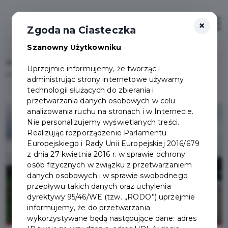
×
Zaloguj
Otwór
Zgoda na Ciasteczka
Szanowny Użytkowniku
Home
Lista aktualności
Uprzejmie informujemy, że tworząc i
Przypominamy, że GPSZOK będzie nieczynny 30 grudnia 2023 r.
administrując strony internetowe używamy
technologii służących do zbierania i
przetwarzania danych osobowych w celu
analizowania ruchu na stronach i w Internecie.
Nie personalizujemy wyświetlanych treści.
Realizując rozporządzenie Parlamentu
Europejskiego i Rady Unii Europejskiej 2016/679
z dnia 27 kwietnia 2016 r. w sprawie ochrony
osób fizycznych w związku z przetwarzaniem
danych osobowych i w sprawie swobodnego
przepływu takich danych oraz uchylenia
dyrektywy 95/46/WE (tzw. „RODO”) uprzejmie
informujemy, że do przetwarzania
wykorzystywane będą następujące dane: adres