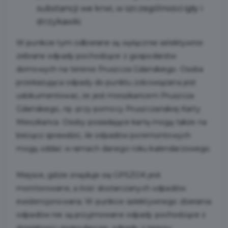
substancji we krwi, w szczególności igły i
strzykawki.
W punkcie tym odbierane są wyłącznie selektywnie
zebrane odpady pochodzące z gospodarstw
domowych na terenie Pruszcza Gdańskiego. Osoba
przekazująca odpady do punktu zobowiązana jest
udokumentować, że jest mieszkańcem Pruszcza
Gdańskiego, np. przy pomocy Pruszczańskiej Karty
Mieszkańca. Osoby posiadające kartę mogą także na
bieżąco sprawdzić, ile odpadów poremontowych
mogą oddać w ramach danego roku kalendarzowego.
Miejsce, gdzie znajduje się GPSZOK jest
monitorowane, a ilość dostarczanych odpadów
ewidencjonowana. W punkcie selektywnego zbierania
odpadów nie są przyjmowane odpady pochodzące z
działalności gospodarczej, odpady z terenu