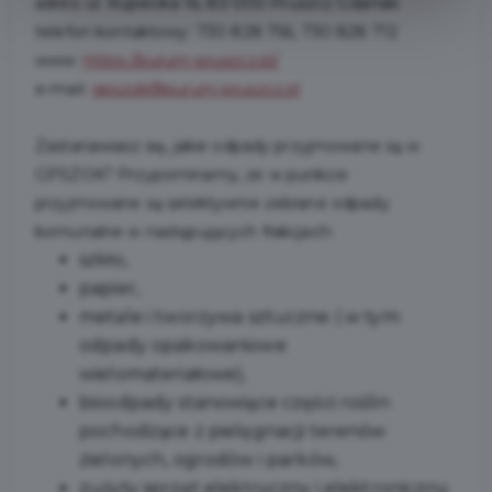
adres: ul. Kupiecka 16, 83-000 Pruszcz Gdański
telefon kontaktowy: 730 828 756, 730 828 712
www:
https://purum-pruszcz.pl/
e-mail:
gpszok@purum-pruszcz.pl
Zastanawiasz się, jakie odpady przyjmowane są w
GPSZOK? Przypominamy, że w punkcie
przyjmowane są selektywnie zebrane odpady
komunalne w następujących frakcjach:
szkło,
papier,
metale i tworzywa sztuczne ( w tym
odpady opakowaniowe
wielomateriałowe),
bioodpady stanowiące części roślin
pochodzące z pielęgnacji terenów
zielonych, ogrodów i parków,
zużyty sprzęt elektryczny i elektroniczny,