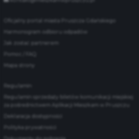
kontakt@mieszkamwpruszczu.pl
Oficjalny portal miasta Pruszcza Gdańskiego
Harmonogram odbioru odpadów
Jak zostać partnerem
Pomoc / FAQ
Mapa strony
Regulamin
Regulamin sprzedaży biletów komunikacji miejskiej
za pośrednictwem Aplikacji Mieszkam w Pruszczu
Deklaracja dostępności
Polityka prywatności
Dokumenty do pobrania