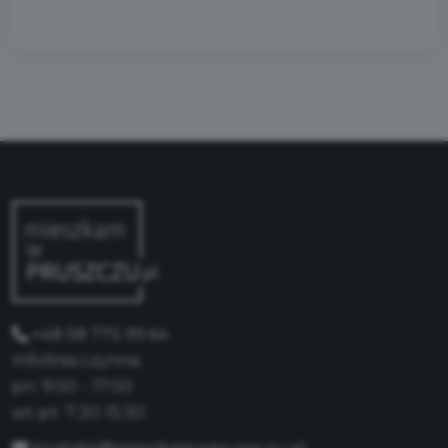
+48 58 775 99 64
Infolinia czynna:
pn: 9:00 - 17:00
wt-pt: 7:30-15:30