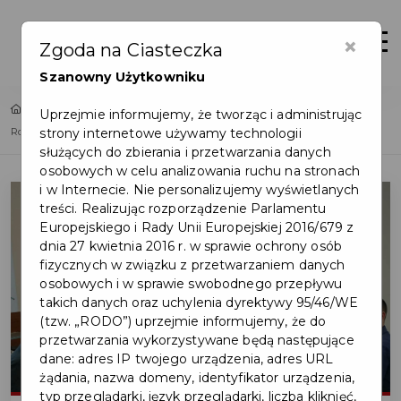
×
Zaloguj
Otwór
Zgoda na Ciasteczka
Szanowny Użytkowniku
Home
Lista aktualności
Uprzejmie informujemy, że tworząc i administrując
strony internetowe używamy technologii
Rozpoczyna się etap projektowy nowej Szkoły Podstawowej nr 5
służących do zbierania i przetwarzania danych
osobowych w celu analizowania ruchu na stronach
i w Internecie. Nie personalizujemy wyświetlanych
treści. Realizując rozporządzenie Parlamentu
Europejskiego i Rady Unii Europejskiej 2016/679 z
dnia 27 kwietnia 2016 r. w sprawie ochrony osób
fizycznych w związku z przetwarzaniem danych
osobowych i w sprawie swobodnego przepływu
takich danych oraz uchylenia dyrektywy 95/46/WE
(tzw. „RODO”) uprzejmie informujemy, że do
przetwarzania wykorzystywane będą następujące
dane: adres IP twojego urządzenia, adres URL
żądania, nazwa domeny, identyfikator urządzenia,
typ przeglądarki, język przeglądarki, liczba kliknięć,