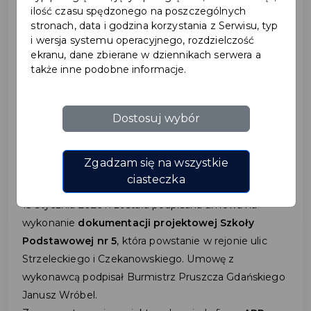
ilość czasu spędzonego na poszczególnych
stronach, data i godzina korzystania z Serwisu, typ
2026-01-14
i wersja systemu operacyjnego, rozdzielczość
ekranu, dane zbierane w dziennikach serwera a
także inne podobne informacje.
ROZPOCZYNA SIĘ ETAP
PROJEKTOWY NOWEJ
Dostosuj wybór
SZKOŁY PODSTAWOWEJ
NR 5
Zgadzam się na wszystkie
ciasteczka
13 stycznia 2026 r. została podpisana umowa na
wykonanie
dokumentacji projektowej Szkoły
Podstawowej nr 5
, która powstanie w rejonie ulic
Strzeleckiego i Czekanowskiego. Umowę z
wykonawcą podpisał Burmistrz Pruszcza Gdańskiego
Janusz Wróbel.