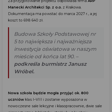
Za przygotowanie projektu odpowiada firma
ARP
Manecki Architekci Sp. z o.o.
z Krakowa.
Dokumentacja ma powstać do marca 2027 r., a jej
koszt to 698 640 zł.
Budowa Szkoły Podstawowej nr
5 to największa i najważniejsza
inwestycja oświatowa w naszym
mieście od końca lat 90. –
podkreśla burmistrz Janusz
Wróbel.
Nowa szkoła będzie mogła przyjąć
ok. 800
uczniów
klas I–VIII i zostanie wyposażona w
nowoczesne sale lekcyjne i klasopracownie, dwie sale