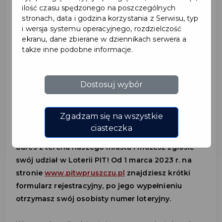
ilość czasu spędzonego na poszczególnych
2023-03-01
stronach, data i godzina korzystania z Serwisu, typ
i wersja systemu operacyjnego, rozdzielczość
ekranu, dane zbierane w dziennikach serwera a
RUSZAJĄ ZGŁOSZENIA
także inne podobne informacje.
DO LOTERII PIT!
Dostosuj wybór
Czy wiesz, że, rozliczając podatek PIT jako
mieszkaniec Pruszcza Gdańskiego, możesz
Zgadzam się na wszystkie
wygrać auto lub 5 000 zł? Wystarczy, że w
ciasteczka
deklaracji PIT wskażesz jako miejsce zamieszkania
adres z terenu naszego miasta i możesz zgłosić
swój udział w Loterii PIT! Od 1 marca 2023 r. na
stronie
www.pitwpruszczu.pl
znajdziesz krótki
formularz rejestracyjny, po jego wypełnieniu
otrzymasz swój osobisty numer loteryjny.