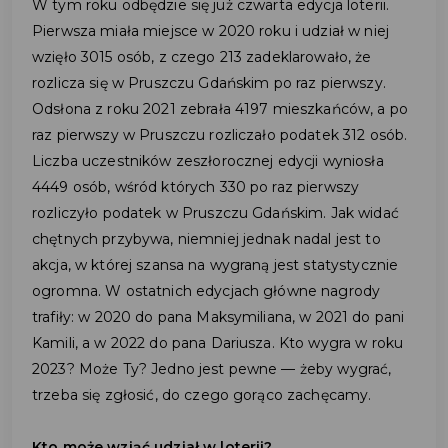
W tym roku odbędzie się już czwarta edycja loterii.
Pierwsza miała miejsce w 2020 roku i udział w niej
wzięło 3015 osób, z czego 213 zadeklarowało, że
rozlicza się w Pruszczu Gdańskim po raz pierwszy.
Odsłona z roku 2021 zebrała 4197 mieszkańców, a po
raz pierwszy w Pruszczu rozliczało podatek 312 osób.
Liczba uczestników zeszłorocznej edycji wyniosła
4449 osób, wśród których 330 po raz pierwszy
rozliczyło podatek w Pruszczu Gdańskim. Jak widać
chętnych przybywa, niemniej jednak nadal jest to
akcja, w której szansa na wygraną jest statystycznie
ogromna. W ostatnich edycjach główne nagrody
trafiły: w 2020 do pana Maksymiliana, w 2021 do pani
Kamili, a w 2022 do pana Dariusza. Kto wygra w roku
2023? Może Ty? Jedno jest pewne — żeby wygrać,
trzeba się zgłosić, do czego gorąco zachęcamy.
Kto może wziąć udział w loterii?