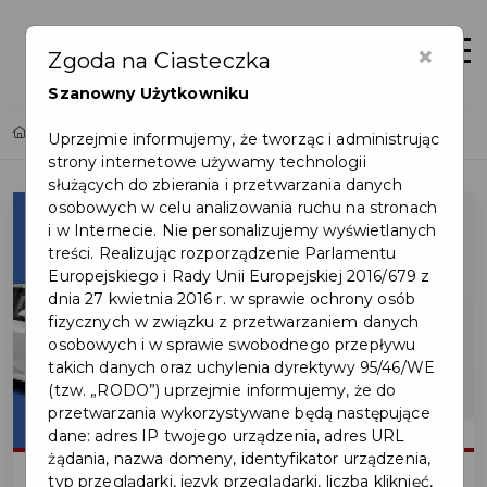
×
Zaloguj
Otwór
Zgoda na Ciasteczka
Szanowny Użytkowniku
Home
Lista aktualności
Ruszają zgłoszenia do Loterii PIT!
Uprzejmie informujemy, że tworząc i administrując
strony internetowe używamy technologii
służących do zbierania i przetwarzania danych
osobowych w celu analizowania ruchu na stronach
i w Internecie. Nie personalizujemy wyświetlanych
treści. Realizując rozporządzenie Parlamentu
Europejskiego i Rady Unii Europejskiej 2016/679 z
dnia 27 kwietnia 2016 r. w sprawie ochrony osób
fizycznych w związku z przetwarzaniem danych
osobowych i w sprawie swobodnego przepływu
takich danych oraz uchylenia dyrektywy 95/46/WE
(tzw. „RODO”) uprzejmie informujemy, że do
przetwarzania wykorzystywane będą następujące
dane: adres IP twojego urządzenia, adres URL
żądania, nazwa domeny, identyfikator urządzenia,
typ przeglądarki, język przeglądarki, liczba kliknięć,