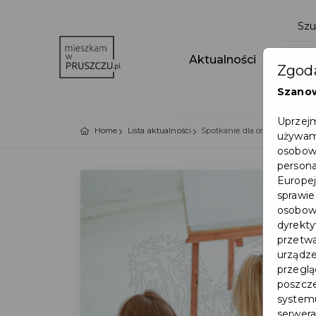
Aktualności
Wydar
Zgoda
Szano
Uprzejm
Home
Lista aktualności
Spotkanie dla osób z niepełn
używamy
osobowy
persona
Europej
sprawie
osobowy
dyrekty
przetwa
urządze
przegląd
poszcze
systemu
serwera