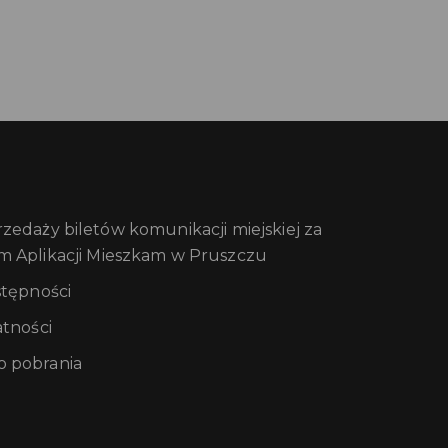
edaży biletów komunikacji miejskiej za
m Aplikacji Mieszkam w Pruszczu
stępności
atności
 pobrania