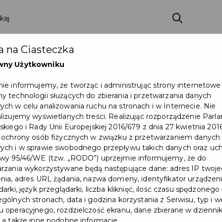
zenia
Pakiety
Partnerzy
Zostań partnerem
 na Ciasteczka
Dokumenty
Pomoc
Załóż konto
wny Użytkowniku
ie informujemy, że tworząc i administrując strony internetowe
osprawnościami i ich opiekunów w Urzędzie Miasta
 technologii służących do zbierania i przetwarzania danych
ch w celu analizowania ruchu na stronach i w Internecie. Nie
lizujemy wyświetlanych treści. Realizując rozporządzenie Par
skiego i Rady Unii Europejskiej 2016/679 z dnia 27 kwietnia 2016
 ochrony osób fizycznych w związku z przetwarzaniem danych
ch i w sprawie swobodnego przepływu takich danych oraz uch
wy 95/46/WE (tzw. „RODO”) uprzejmie informujemy, że do
rzania wykorzystywane będą następujące dane: adres IP twoj
nia, adres URL żądania, nazwa domeny, identyfikator urządzeni
arki, język przeglądarki, liczba kliknięć, ilość czasu spędzonego
gólnych stronach, data i godzina korzystania z Serwisu, typ i w
 operacyjnego, rozdzielczość ekranu, dane zbierane w dzienni
 a także inne podobne informacje.