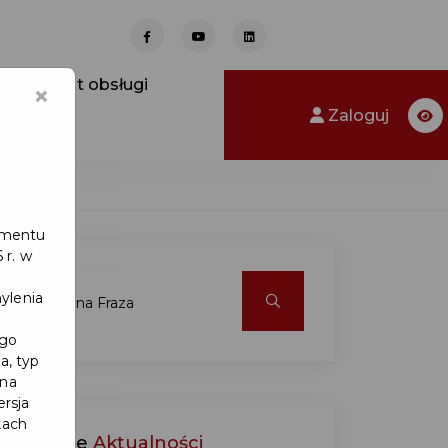
Punkt obsługi
×
Zaloguj
lamentu
 r. w
ylenia
ego
a, typ
 na
ersja
kach
Ostatnie
Aktualności