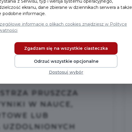
zystania z Serwisu, typ i wersja systemu operacyjnego,
dzielczość ekranu, dane zbierane w dziennikach serwera a takż
e podobne informacje.
zegółowe informacje o plikach cookies znajdziesz w Polityce
watności
Zgadzam się na wszystkie ciasteczka
Odrzuć wszystkie opcjonalne
Dostosuj wybór
ISTRZA PRUSZCZA
YNIKI W NAUCE,
RTOWE LUB
A UZDOLNIONYCH