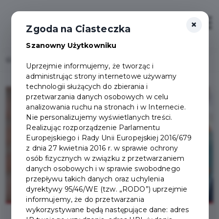
×
Zaloguj
Otwór
Zgoda na Ciasteczka
Szanowny Użytkowniku
Home
Lista aktualności
Świadomy senior - bezpłatne warsztaty
Uprzejmie informujemy, że tworząc i
administrując strony internetowe używamy
technologii służących do zbierania i
przetwarzania danych osobowych w celu
analizowania ruchu na stronach i w Internecie.
Nie personalizujemy wyświetlanych treści.
Realizując rozporządzenie Parlamentu
Europejskiego i Rady Unii Europejskiej 2016/679
z dnia 27 kwietnia 2016 r. w sprawie ochrony
osób fizycznych w związku z przetwarzaniem
danych osobowych i w sprawie swobodnego
przepływu takich danych oraz uchylenia
dyrektywy 95/46/WE (tzw. „RODO”) uprzejmie
informujemy, że do przetwarzania
wykorzystywane będą następujące dane: adres