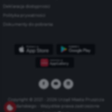
Deklaracja dostępności
Polityka prywatności
Dokumenty do pobrania
Copyright © 2021 - 2026 Urząd Miasta Pruszcza
Gdańskiego - Wszystkie prawa zastrzeżone