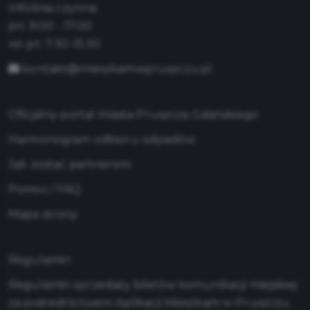
Infolinia czynna:
pn: 9:00 - 17:00
wt-pt: 7:30-15:30
kontakt@mieszkamwpruszczu.pl
Oficjalny portal miasta Pruszcza Gdańskiego
Harmonogram odbioru odpadów
Jak zostać partnerem
Pomoc / FAQ
Mapa strony
Regulamin
Regulamin sprzedaży biletów komunikacji miejskiej
za pośrednictwem Aplikacji Mieszkam w Pruszczu