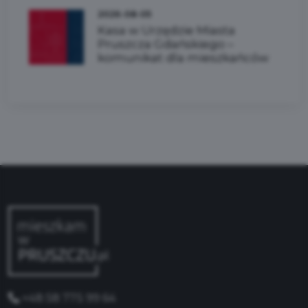
2026-08-05
Kasa w Urzędzie Miasta
Pruszcza Gdańskiego –
komunikat dla mieszkańców
+48 58 775 99 64