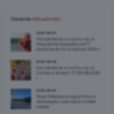
Ostatnie
Aktualności
2026-08-07
Utrudnienia w ruchu na ul.
Wojciecha Kossaka od 17
sierpnia do 15 września 2026 r.
2026-08-06
Utrudnienia w ruchu na ul.
Cichej w dniach 17-30.08.2026
r.
2026-08-05
Straż Miejska przypomina o
obowiązku wymiany źródeł
ciepła