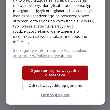
IP twojego urządzenia, adres URL żądania,
nazwa domeny, identyfikator urządzenia, typ
2023-10-09
przeglądarki, język przeglądarki, liczba kliknięć,
ilość czasu spędzonego na poszczególnych
stronach, data i godzina korzystania z Serwisu,
ŚWIADOMY SENIOR -
typ i wersja systemu operacyjnego,
BEZPŁATNE WARSZTATY
rozdzielczość ekranu, dane zbierane w
dziennikach serwera a także inne podobne
informacje.
W imieniu Fundacji Zdrowo jem, Zdrowo żyję
Szczegółowe informacje o plikach cookies
zapraszamy seniorów na 3 dni inspirujących,
znajdziesz w Polityce prywatności
bezpłatnych warsztatów, gdzie dowiedzą się, jak
zdrowo nie tylko jeść, ale także jak zdrowo odżywiać
Zgadzam się na wszystkie
swój organizm, kreować zdrowe nawyki. Spotkania
ciasteczka
odbędą się
16, 17 i 19 października 2023 r.
w godz.
15:30-19:30 w Zespole Szkół Technicznych Centrum
Odrzuć wszystkie opcjonalne
Kształcenia Praktycznego w Rusocinie - w
Dostosuj wybór
pracowni gastronomicznej.