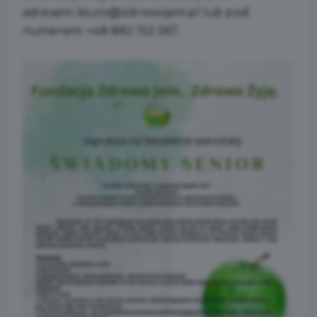
adresem: biuro@zdrowojem.pl lub pod
numerem: +48 882 152 567..