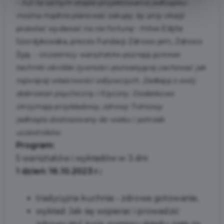
-
Już na samym etapie projektowania jadłospisu
można mądrze planować zakupy, by przy okazji
przestać wydawać na nie fortunę
- mówi Edyta
Szordykowska, prezes Fundacji Zdrowo jem, Zdrowo
Żyję. -
Uczestnicy warsztatów poznają gotowe
techniki obróbki żywności pozwalającej zachować jak
najwięcej właściwości odżywczych. Zadbają o swój
dobrostan psychiczny i fizyczny. Dodatkowo
otrzymają przykładowy, zdrowy 7-dniowy
jadłospis dostosowany do wieku i potrzeb
uczestników.
Program:
5 warsztatów i wykładów w 3 dni
1 dzień: 16.10.2023 r.:
tradycyjna kuchnia - zdrowe gotowanie,
wykład: Jak się wspierać i prowadzić