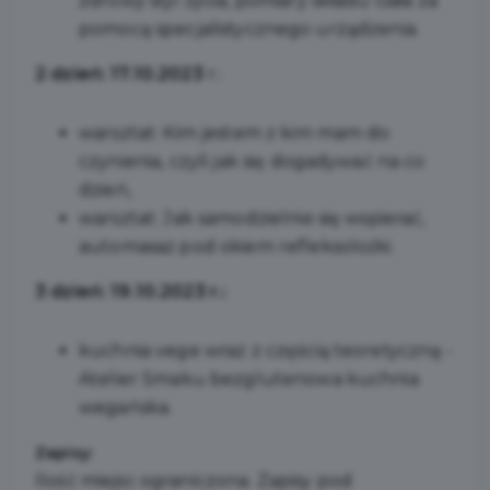
zdrowy styl życia, pomiary składu ciała za
pomocą specjalistycznego urządzenia.
2 dzień: 17.10.2023
r.:
warsztat: Kim jestem z kim mam do
czynienia, czyli jak się dogadywać na co
dzień,
warsztat: Jak samodzielnie się wspierać,
automasaż pod okiem refleksolożki.
3 dzień: 19.10.2023 r.:
kuchnia vege wraz z częścią teoretyczną -
Atelier Smaku bezglutenowa kuchnia
wegańska.
Zapisy:
Ilość miejsc ograniczona. Zapisy pod