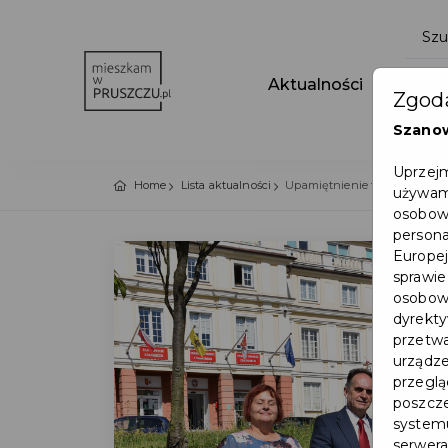
Aktualności
Wydar
Zgoda
Szano
Uprzejm
Home
Lista aktualności
Upamiętnienie francuskich j
używamy
osobowy
persona
Europej
sprawie
osobowy
dyrekty
przetwa
urządze
przegląd
poszcze
systemu
serwera