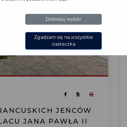
Dostosuj wybór
Zgadzam się na wszystkie
ciasteczka
FRANCUSKICH JEŃCÓW
ACU JANA PAWŁA II