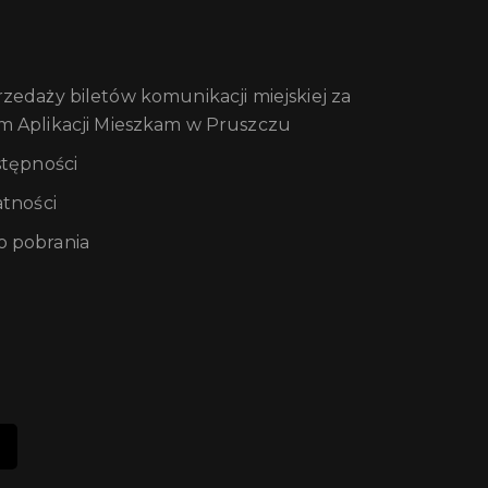
edaży biletów komunikacji miejskiej za
m Aplikacji Mieszkam w Pruszczu
stępności
atności
 pobrania