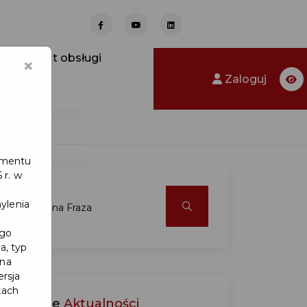
Punkt obsługi
×
Zaloguj
lamentu
 r. w
ylenia
ego
a, typ
 na
ersja
kach
Ostatnie
Aktualności