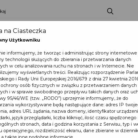
zenia
Pakiety
Partnerzy
Zostań partnerem
 na Ciasteczka
Dokumenty
Pomoc
Załóż konto
wny Użytkowniku
ie informujemy, że tworząc i administrując strony internetowe
eńców wojennych na Placu Jana Pawła II
 technologii służących do zbierania i przetwarzania danych
ch w celu analizowania ruchu na stronach i w Internecie. Nie
lizujemy wyświetlanych treści. Realizując rozporządzenie Par
skiego i Rady Unii Europejskiej 2016/679 z dnia 27 kwietnia 2016
 ochrony osób fizycznych w związku z przetwarzaniem danych
ch i w sprawie swobodnego przepływu takich danych oraz uch
wy 95/46/WE (tzw. „RODO”) uprzejmie informujemy, że do
rzania wykorzystywane będą następujące dane: adres IP twoj
nia, adres URL żądania, nazwa domeny, identyfikator urządzeni
arki, język przeglądarki, liczba kliknięć, ilość czasu spędzonego
gólnych stronach, data i godzina korzystania z Serwisu, typ i w
 operacyjnego, rozdzielczość ekranu, dane zbierane w dzienni
 a także inne podobne informacje.