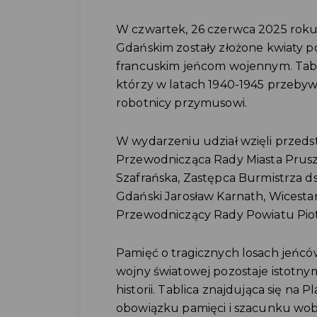
W czwartek, 26 czerwca 2025 roku,
Gdańskim zostały złożone kwiaty 
francuskim jeńcom wojennym. Tabli
którzy w latach 1940-1945 przebyw
robotnicy przymusowi.
W wydarzeniu udział wzięli przed
Przewodnicząca Rady Miasta Prus
Szafrańska, Zastępca Burmistrza ds
Gdański Jarosław Karnath, Wicesta
Przewodniczący Rady Powiatu Piot
Pamięć o tragicznych losach jeńcó
wojny światowej pozostaje istotny
historii. Tablica znajdująca się na 
obowiązku pamięci i szacunku wob