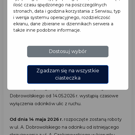
ilość czasu spędzonego na poszczególnych
2026-05-13
stronach, data i godzina korzystania z Serwisu, typ
i wersja systemu operacyjnego, rozdzielczość
ekranu, dane zbierane w dziennikach serwera a
UTRUDNIENIA W RUCHU
także inne podobne informacje.
W ZWIĄZKU Z BUDOWĄ
UL. A. CZEKANOWSKIEGO
Dostosuj wybór
I A. DOBROWOLSKIEGO
Zgadzam się na wszystkie
ciasteczka
Informujemy, że w związku z rozpoczęciem zakresu
robót branży drogowej ul. A. Czekanowskiego i A.
Dobrowolskiego od 14.05.2026 r. wystąpią czasowe
wyłączenia odcinków ulic z ruchu.
Od dnia 14 maja 2026 r.
rozpoczęte zostaną roboty
w ul. A. Dobrowolskiego na odcinku od istniejącego
skrzyżowania z ul. A. Czekanowskiego w kierunku