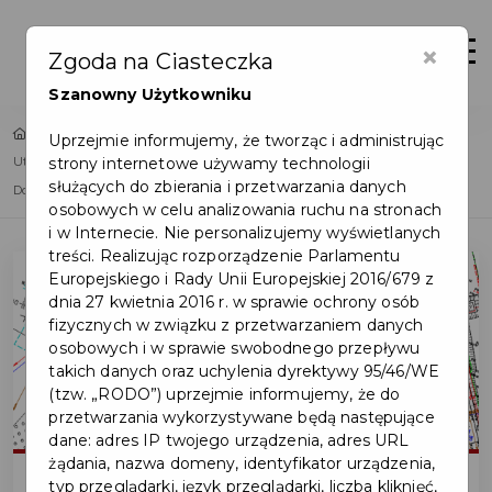
×
Zaloguj
Otwór
Zgoda na Ciasteczka
Szanowny Użytkowniku
Home
Lista aktualności
Uprzejmie informujemy, że tworząc i administrując
strony internetowe używamy technologii
Utrudnienia w ruchu w związku z budową ul. A. Czekanowskiego i A.
służących do zbierania i przetwarzania danych
Dobrowolskiego
osobowych w celu analizowania ruchu na stronach
i w Internecie. Nie personalizujemy wyświetlanych
treści. Realizując rozporządzenie Parlamentu
Europejskiego i Rady Unii Europejskiej 2016/679 z
dnia 27 kwietnia 2016 r. w sprawie ochrony osób
fizycznych w związku z przetwarzaniem danych
osobowych i w sprawie swobodnego przepływu
takich danych oraz uchylenia dyrektywy 95/46/WE
(tzw. „RODO”) uprzejmie informujemy, że do
przetwarzania wykorzystywane będą następujące
dane: adres IP twojego urządzenia, adres URL
żądania, nazwa domeny, identyfikator urządzenia,
typ przeglądarki, język przeglądarki, liczba kliknięć,