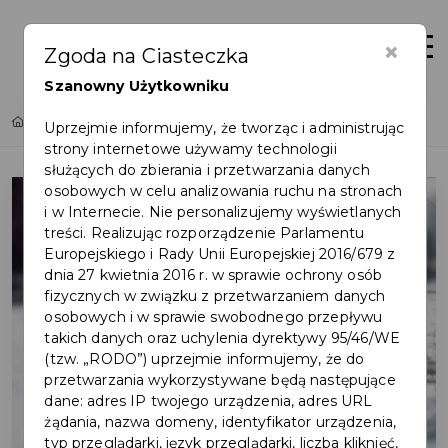
×
Zaloguj
Otwór
Zgoda na Ciasteczka
Szanowny Użytkowniku
Home
Lista aktualności
Utrzymanie miasta
Uprzejmie informujemy, że tworząc i administrując
strony internetowe używamy technologii
służących do zbierania i przetwarzania danych
osobowych w celu analizowania ruchu na stronach
i w Internecie. Nie personalizujemy wyświetlanych
treści. Realizując rozporządzenie Parlamentu
Europejskiego i Rady Unii Europejskiej 2016/679 z
dnia 27 kwietnia 2016 r. w sprawie ochrony osób
fizycznych w związku z przetwarzaniem danych
osobowych i w sprawie swobodnego przepływu
takich danych oraz uchylenia dyrektywy 95/46/WE
(tzw. „RODO”) uprzejmie informujemy, że do
przetwarzania wykorzystywane będą następujące
dane: adres IP twojego urządzenia, adres URL
żądania, nazwa domeny, identyfikator urządzenia,
typ przeglądarki, język przeglądarki, liczba kliknięć,