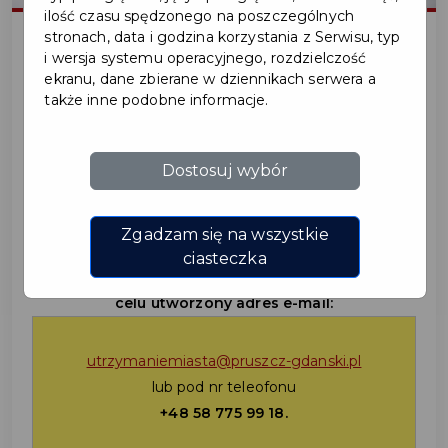
ilość czasu spędzonego na poszczególnych
stronach, data i godzina korzystania z Serwisu, typ
i wersja systemu operacyjnego, rozdzielczość
2021-01-28
ekranu, dane zbierane w dziennikach serwera a
także inne podobne informacje.
UTRZYMANIE MIASTA
Dostosuj wybór
Uszkodzony chodnik, bałagan na przystanku? Podziel
się z nami tą informacją.
Zgadzam się na wszystkie
ciasteczka
Zgłoszenia przyjmujemy na specjalnie do tego
celu utworzony adres e-mail:
utrzymaniemiasta@pruszcz-gdanski.pl
lub pod nr teleofonu
+48 58 775 99 18.