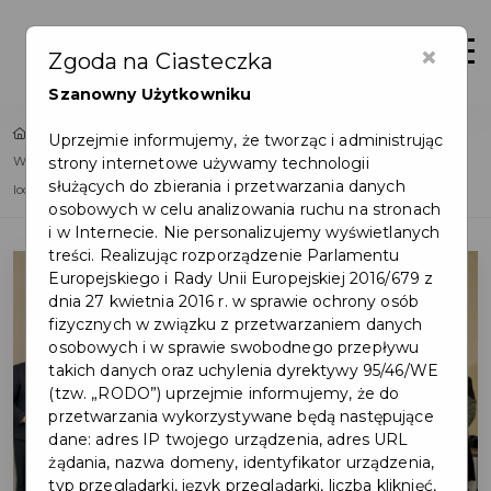
×
Zaloguj
Otwór
Zgoda na Ciasteczka
Szanowny Użytkowniku
Home
Lista aktualności
Uprzejmie informujemy, że tworząc i administrując
strony internetowe używamy technologii
W Pruszczu Gdańskim na Osiedlu Wschód powstanie nowoczesne kryte
służących do zbierania i przetwarzania danych
lodowisko
osobowych w celu analizowania ruchu na stronach
i w Internecie. Nie personalizujemy wyświetlanych
treści. Realizując rozporządzenie Parlamentu
Europejskiego i Rady Unii Europejskiej 2016/679 z
dnia 27 kwietnia 2016 r. w sprawie ochrony osób
fizycznych w związku z przetwarzaniem danych
osobowych i w sprawie swobodnego przepływu
takich danych oraz uchylenia dyrektywy 95/46/WE
(tzw. „RODO”) uprzejmie informujemy, że do
przetwarzania wykorzystywane będą następujące
dane: adres IP twojego urządzenia, adres URL
żądania, nazwa domeny, identyfikator urządzenia,
typ przeglądarki, język przeglądarki, liczba kliknięć,