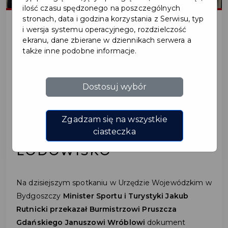
ilość czasu spędzonego na poszczególnych
stronach, data i godzina korzystania z Serwisu, typ
i wersja systemu operacyjnego, rozdzielczość
ekranu, dane zbierane w dziennikach serwera a
2026-02-02
także inne podobne informacje.
W PRUSZCZU GDAŃSKIM
Dostosuj wybór
NA OSIEDLU WSCHÓD
POWSTANIE
Zgadzam się na wszystkie
NOWOCZESNE KRYTE
ciasteczka
LODOWISKO
Na dzisiejszym spotkaniu w Urzędzie Wojewódzkim w
Bydgoszczy
Minister Sportu i Turystyki Jakub
Rutnicki przekazał Burmistrzowi Pruszcza
Gdańskiego Januszowi Wróblowi
dokument