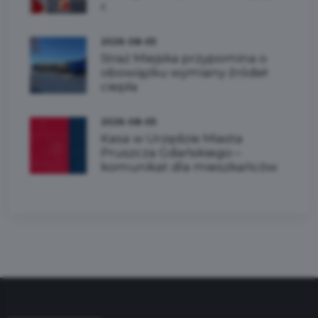
r.
2026-08-05
Straż Miejska przypomina o
obowiązku wymiany źródeł
ciepła
2026-08-05
Kasa w Urzędzie Miasta
Pruszcza Gdańskiego –
komunikat dla mieszkańców