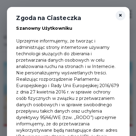
×
Zaloguj
Otwór
Zgoda na Ciasteczka
Szanowny Użytkowniku
Home
Lista aktualności
Uprzejmie informujemy, że tworząc i
Wakacyjna linia 607 ruszyła w sobotę 24.06.2023 r.
administrując strony internetowe używamy
technologii służących do zbierania i
przetwarzania danych osobowych w celu
analizowania ruchu na stronach i w Internecie.
Nie personalizujemy wyświetlanych treści.
Realizując rozporządzenie Parlamentu
Europejskiego i Rady Unii Europejskiej 2016/679
z dnia 27 kwietnia 2016 r. w sprawie ochrony
osób fizycznych w związku z przetwarzaniem
danych osobowych i w sprawie swobodnego
przepływu takich danych oraz uchylenia
dyrektywy 95/46/WE (tzw. „RODO”) uprzejmie
informujemy, że do przetwarzania
wykorzystywane będą następujące dane: adres