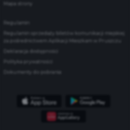
Mapa strony
Regulamin
Regulamin sprzedaży biletów komunikacji miejskiej
za pośrednictwem Aplikacji Mieszkam w Pruszczu
Deklaracja dostępności
Polityka prywatności
Dokumenty do pobrania