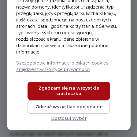
IP twojego urządzenia, adres URL żądania,
nazwa domeny, identyfikator urządzenia, typ
2023-06-23
przeglądarki, język przeglądarki, liczba kliknięć,
ilość czasu spędzonego na poszczególnych
stronach, data i godzina korzystania z Serwisu,
WAKACYJNA LINIA 607
typ i wersja systemu operacyjnego,
RUSZYŁA W SOBOTĘ
rozdzielczość ekranu, dane zbierane w
dziennikach serwera a także inne podobne
24.06.2023 R.
informacje.
Szczegółowe informacje o plikach cookies
znajdziesz w Polityce prywatności
W sobotę, 24.06.2023 r. ruszyła wakacyjna linia
autobusowa nr 607, która łączy miasto Pruszcz
Gdański z Wyspą Sobieszewską. Pozwala ona w łatwy
Zgadzam się na wszystkie
ciasteczka
sposób dotrzeć na plażę. W drodze powrotnej
autobus obiera kurs na Faktorię, dzięki czemu
Odrzuć wszystkie opcjonalne
mieszkańcy Sobieszewa i turyści chcący skorzystać z
bogatej oferty koncertów i spektakli będą mieli
Dostosuj wybór
bezpośredni dojazd na wydarzenia. Autobus nr 607
funkcjonuje na takich samych zasadach jak w