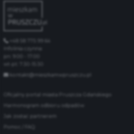
+48 58 775 99 64
Infolinia czynna:
pn: 9:00 - 17:00
wt-pt: 7:30-15:30
kontakt@mieszkamwpruszczu.pl
Oficjalny portal miasta Pruszcza Gdańskiego
Harmonogram odbioru odpadów
Jak zostać partnerem
Pomoc / FAQ