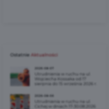
Ostatnie
Aktualności
2026-08-07
Utrudnienia w ruchu na ul.
Wojciecha Kossaka od 17
sierpnia do 15 września 2026 r.
2026-08-06
Utrudnienia w ruchu na ul.
Cichej w dniach 17-30.08.2026