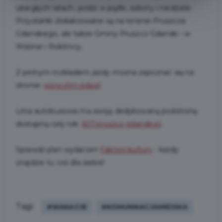
ubiegłych latach, jeździ w piątki, soboty i niedziele.
Przystanki zlokalizowane są na terenie Pruszcza
Gdańskiego, ale także Gminy Pruszcz Gdański - w
Wiślinie i Rokitnicy.
Z pełnym rozkładem jazdy można zapoznać się na
stronie:
www.ztm.gda.
pl
Linia autobusowa ma swoją dedykowaną podstronę
dostępną cały rok:
607.pruszcz-gdanski.pl
.
Sprawdź plan wydarzeń
Faktorii kultury
- każdy
znajdzie tu coś dla siebie!
Tagi:
#WAKACJE
#KOMUNIKACJAMIEJSKA