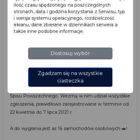
ilość czasu spędzonego na poszczególnych
stronach, data i godzina korzystania z Serwisu, typ
2021-07-14
i wersja systemu operacyjnego, rozdzielczość
ekranu, dane zbierane w dziennikach serwera a
także inne podobne informacje.
WIELKI FINAŁ LOTERII
NARODOWEGO SPISU
Dostosuj wybór
POWSZECHNEGO
Zgadzam się na wszystkie
Dziś, tj. 14 lipca 2021 r. o godz. 12.00 odbędzie się
ciasteczka
ostatnie, finałowe losowanie 🍀loterii Narodowego
Spisu Powszechnego. Wezmą w nim udział wszystkie
zgłoszenia, prawidłowo zarejestrowane w terminie od
22 kwietnia do 7 lipca 2021 r.
A do wygrania jest aż 16 samochodów osobowych 🚗!