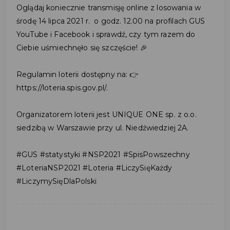
Oglądaj koniecznie transmisję online z losowania w
środę 14 lipca 2021 r. o godz. 12.00 na profilach GUS
YouTube i Facebook i sprawdź, czy tym razem do
Ciebie uśmiechnęło się szczęście! 🎉
Regulamin loterii dostępny na: 👉
https://loteria.spis.gov.pl/.
Organizatorem loterii jest UNIQUE ONE sp. z o.o.
siedzibą w Warszawie przy ul. Niedźwiedziej 2A.
#GUS #statystyki #NSP2021 #SpisPowszechny
#LoteriaNSP2021 #Loteria #LiczySięKażdy
#LiczymySięDlaPolski