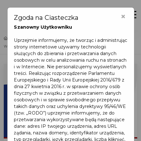
×
Zaloguj
Otwór
Zgoda na Ciasteczka
Szanowny Użytkowniku
Home
Lista aktualności
Uprzejmie informujemy, że tworząc i administrując
strony internetowe używamy technologii
Wielki Finał Loterii Narodowego Spisu Powszechnego
służących do zbierania i przetwarzania danych
osobowych w celu analizowania ruchu na stronach
i w Internecie. Nie personalizujemy wyświetlanych
treści. Realizując rozporządzenie Parlamentu
Europejskiego i Rady Unii Europejskiej 2016/679 z
dnia 27 kwietnia 2016 r. w sprawie ochrony osób
fizycznych w związku z przetwarzaniem danych
osobowych i w sprawie swobodnego przepływu
takich danych oraz uchylenia dyrektywy 95/46/WE
(tzw. „RODO”) uprzejmie informujemy, że do
przetwarzania wykorzystywane będą następujące
dane: adres IP twojego urządzenia, adres URL
żądania, nazwa domeny, identyfikator urządzenia,
typ przeglądarki, język przeglądarki, liczba kliknięć,