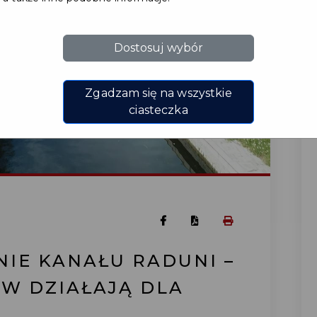
Dostosuj wybór
Zgadzam się na wszystkie
ciasteczka
NIE KANAŁU RADUNI –
W DZIAŁAJĄ DLA