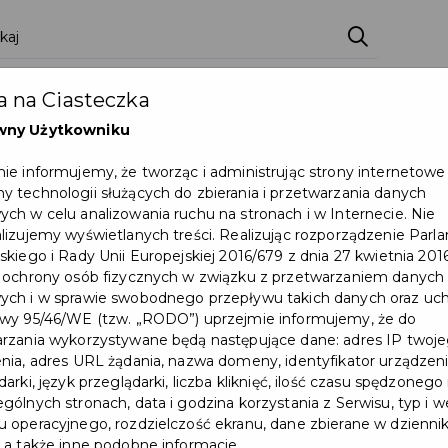
zenia
Pakiety
Partnerzy
Zostań partnerem
 na Ciasteczka
Dokumenty
Pomoc
Załóż konto
wny Użytkowniku
ie informujemy, że tworząc i administrując strony internetowe
uni – pruszczanie znów działają dla natury!
 technologii służących do zbierania i przetwarzania danych
ch w celu analizowania ruchu na stronach i w Internecie. Nie
lizujemy wyświetlanych treści. Realizując rozporządzenie Par
skiego i Rady Unii Europejskiej 2016/679 z dnia 27 kwietnia 2016
 ochrony osób fizycznych w związku z przetwarzaniem danych
ch i w sprawie swobodnego przepływu takich danych oraz uch
wy 95/46/WE (tzw. „RODO”) uprzejmie informujemy, że do
rzania wykorzystywane będą następujące dane: adres IP twoj
nia, adres URL żądania, nazwa domeny, identyfikator urządzeni
arki, język przeglądarki, liczba kliknięć, ilość czasu spędzonego
gólnych stronach, data i godzina korzystania z Serwisu, typ i w
 operacyjnego, rozdzielczość ekranu, dane zbierane w dzienni
 a także inne podobne informacje.