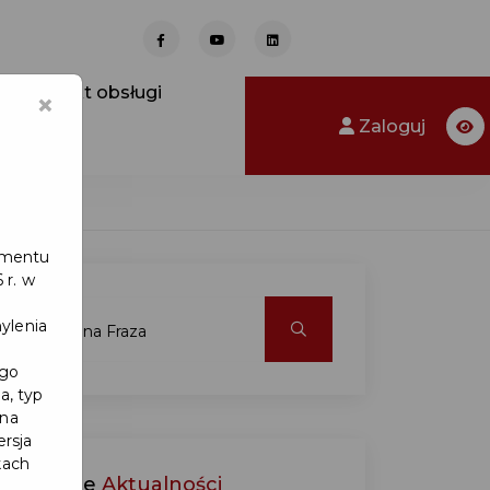
Punkt obsługi
×
Zaloguj
lamentu
 r. w
ylenia
ego
a, typ
 na
ersja
kach
Ostatnie
Aktualności