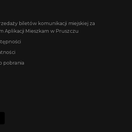
edaży biletów komunikacji miejskiej za
m Aplikacji Mieszkam w Pruszczu
stępności
atności
 pobrania