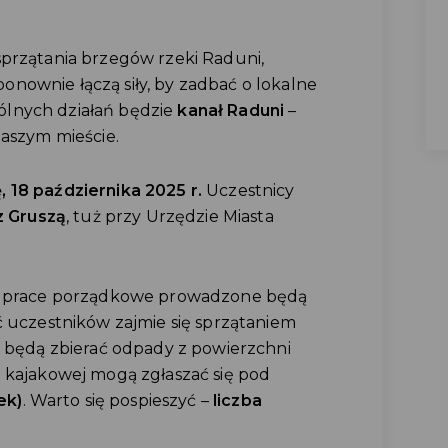
sprzątania brzegów rzeki Raduni,
nownie łączą siły, by zadbać o lokalne
lnych działań będzie
kanał Raduni
–
naszym mieście.
 18 października 2025 r.
Uczestnicy
z Gruszą
, tuż przy Urzędzie Miasta
i, prace porządkowe prowadzone będą
ć uczestników zajmie się sprzątaniem
– będą zbierać odpady z powierzchni
e kajakowej mogą zgłaszać się pod
ek)
. Warto się pospieszyć –
liczba