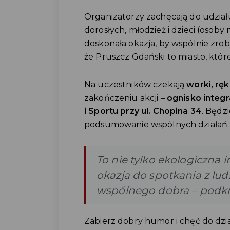
Organizatorzy zachęcają do udział
dorosłych, młodzież i dzieci (osoby 
doskonała okazja, by wspólnie zrob
że Pruszcz Gdański to miasto, któr
Na uczestników czekają
worki, rę
zakończeniu akcji –
ognisko integr
i Sportu przy ul. Chopina 34
. Będz
podsumowanie wspólnych działań.
To nie tylko ekologiczna i
okazja do spotkania z lud
wspólnego dobra
– podkr
Zabierz dobry humor i chęć do dzi