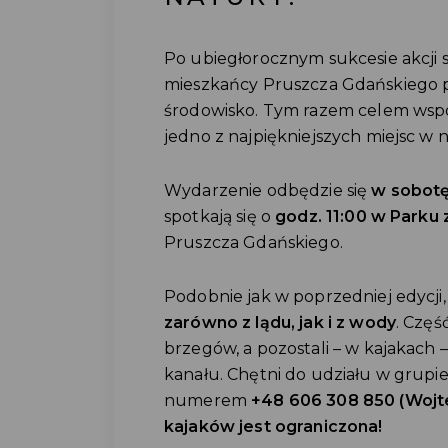
Po ubiegłorocznym sukcesie akcji 
mieszkańcy Pruszcza Gdańskiego po
środowisko. Tym razem celem wspó
jedno z najpiękniejszych miejsc w 
Wydarzenie odbędzie się
w sobotę,
spotkają się o
godz. 11:00 w Parku 
Pruszcza Gdańskiego.
Podobnie jak w poprzedniej edycj
zarówno z lądu, jak i z wody
. Częś
brzegów, a pozostali – w kajakach 
kanału. Chętni do udziału w grupi
numerem
+48 606 308 850 (Wojt
kajaków jest ograniczona!