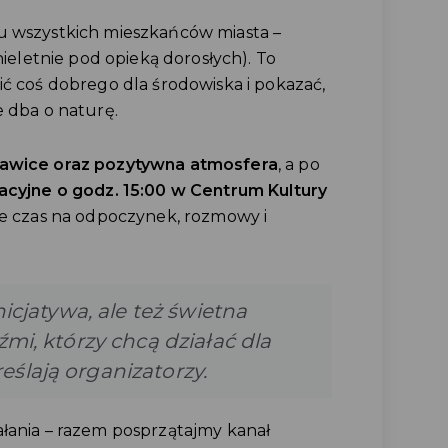
u wszystkich mieszkańców miasta –
nieletnie pod opieką dorosłych). To
ić coś dobrego dla środowiska i pokazać,
e dba o naturę.
kawice oraz pozytywna atmosfera
, a po
acyjne o godz. 15:00 w Centrum Kultury
ie czas na odpoczynek, rozmowy i
nicjatywa, ale też świetna
źmi, którzy chcą działać dla
eślają organizatorzy.
ałania – razem posprzątajmy kanał