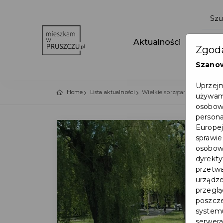
Aktualności
Wydar
Zgoda
Szano
Uprzejm
Home
Lista aktualności
Wielkie sprzątanie kanału Rad
używamy
osobowy
persona
Europej
sprawie
osobowy
dyrekty
przetwa
urządze
przegląd
poszcze
systemu
serwera