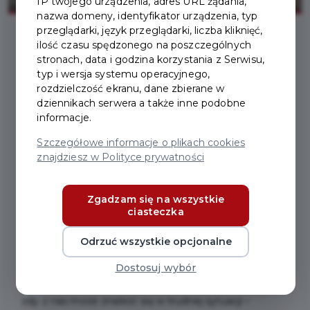
IP twojego urządzenia, adres URL żądania,
nazwa domeny, identyfikator urządzenia, typ
przeglądarki, język przeglądarki, liczba kliknięć,
ilość czasu spędzonego na poszczególnych
2025-05-12
stronach, data i godzina korzystania z Serwisu,
typ i wersja systemu operacyjnego,
rozdzielczość ekranu, dane zbierane w
WSPARCIE
dziennikach serwera a także inne podobne
informacje.
PSYCHOLOGICZNE,
Szczegółowe informacje o plikach cookies
TERAPEUTYCZNE W
znajdziesz w Polityce prywatności
PUNKCIE
Zgadzam się na wszystkie
INFORMACYJNO-
ciasteczka
KONSULTACYJNYM MOPS
Odrzuć wszystkie opcjonalne
PRUSZCZ GDAŃSKI
Dostosuj wybór
żdy z nas może znaleźć się w trudnej sytuacji –