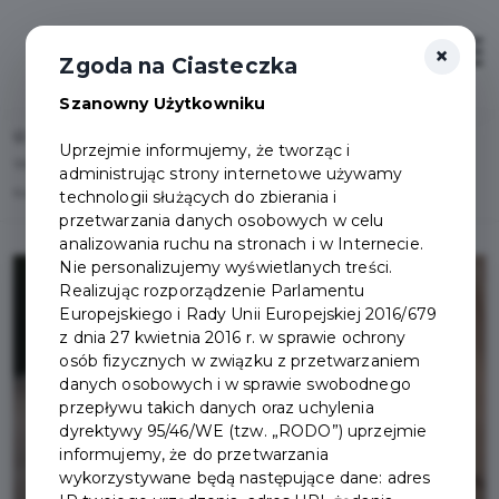
×
Zaloguj
Otwór
Zgoda na Ciasteczka
Szanowny Użytkowniku
Home
Lista aktualności
Uprzejmie informujemy, że tworząc i
Wsparcie psychologiczne, terapeutyczne w Punkcie Informacyjno-
administrując strony internetowe używamy
Konsultacyjnym MOPS Pruszcz Gdański
technologii służących do zbierania i
przetwarzania danych osobowych w celu
analizowania ruchu na stronach i w Internecie.
Nie personalizujemy wyświetlanych treści.
Realizując rozporządzenie Parlamentu
Europejskiego i Rady Unii Europejskiej 2016/679
z dnia 27 kwietnia 2016 r. w sprawie ochrony
osób fizycznych w związku z przetwarzaniem
danych osobowych i w sprawie swobodnego
przepływu takich danych oraz uchylenia
dyrektywy 95/46/WE (tzw. „RODO”) uprzejmie
informujemy, że do przetwarzania
wykorzystywane będą następujące dane: adres