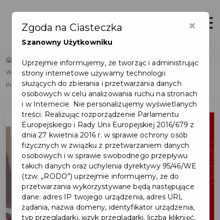
×
Zaloguj
Otwór
Zgoda na Ciasteczka
Szanowny Użytkowniku
Home
Lista aktualności
Uprzejmie informujemy, że tworząc i administrując
strony internetowe używamy technologii
Wyniki konsultacji społecznych dot. treści Uchwały Krajobrazowej dla
służących do zbierania i przetwarzania danych
Pruszcza Gdańskiego
osobowych w celu analizowania ruchu na stronach
i w Internecie. Nie personalizujemy wyświetlanych
treści. Realizując rozporządzenie Parlamentu
Europejskiego i Rady Unii Europejskiej 2016/679 z
dnia 27 kwietnia 2016 r. w sprawie ochrony osób
fizycznych w związku z przetwarzaniem danych
osobowych i w sprawie swobodnego przepływu
takich danych oraz uchylenia dyrektywy 95/46/WE
(tzw. „RODO”) uprzejmie informujemy, że do
przetwarzania wykorzystywane będą następujące
dane: adres IP twojego urządzenia, adres URL
żądania, nazwa domeny, identyfikator urządzenia,
typ przeglądarki, język przeglądarki, liczba kliknięć,