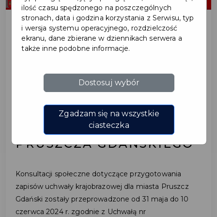
ilość czasu spędzonego na poszczególnych
stronach, data i godzina korzystania z Serwisu, typ
i wersja systemu operacyjnego, rozdzielczość
ekranu, dane zbierane w dziennikach serwera a
2024-06-26
także inne podobne informacje.
WYNIKI KONSULTACJI
Dostosuj wybór
SPOŁECZNYCH DOT.
TREŚCI UCHWAŁY
Zgadzam się na wszystkie
KRAJOBRAZOWEJ DLA
ciasteczka
PRUSZCZA GDAŃSKIEGO
Konsultacji społeczne dotyczące przygotowania
zapisów uchwały krajobrazowej dla miasta Pruszcz
Gdański zostały przeprowadzone od 31 maja do 10
czerwca 2024 r. zgodnie z Uchwałą nr