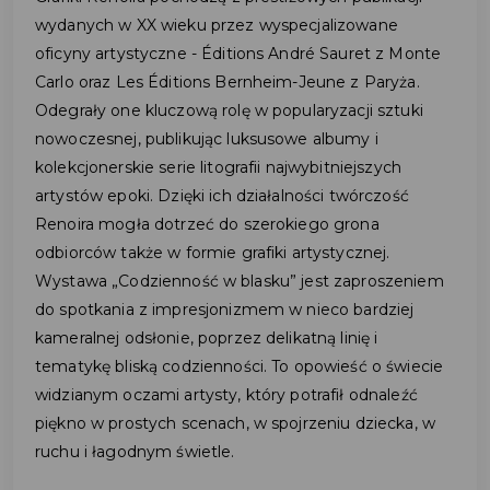
wydanych w XX wieku przez wyspecjalizowane
oficyny artystyczne - Éditions André Sauret z Monte
Carlo oraz Les Éditions Bernheim-Jeune z Paryża.
Odegrały one kluczową rolę w popularyzacji sztuki
nowoczesnej, publikując luksusowe albumy i
kolekcjonerskie serie litografii najwybitniejszych
artystów epoki. Dzięki ich działalności twórczość
Renoira mogła dotrzeć do szerokiego grona
odbiorców także w formie grafiki artystycznej.
Wystawa „Codzienność w blasku” jest zaproszeniem
do spotkania z impresjonizmem w nieco bardziej
kameralnej odsłonie, poprzez delikatną linię i
tematykę bliską codzienności. To opowieść o świecie
widzianym oczami artysty, który potrafił odnaleźć
piękno w prostych scenach, w spojrzeniu dziecka, w
ruchu i łagodnym świetle.