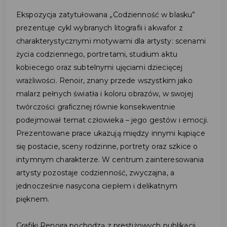
Ekspozycja zatytułowana „Codzienność w blasku”
prezentuje cykl wybranych litografii i akwafor z
charakterystycznymi motywami dla artysty: scenami
życia codziennego, portretami, studium aktu
kobiecego oraz subtelnymi ujęciami dziecięcej
wrażliwości. Renoir, znany przede wszystkim jako
malarz pełnych światła i koloru obrazów, w swojej
twórczości graficznej równie konsekwentnie
podejmował temat człowieka – jego gestów i emocji.
Prezentowane prace ukazują między innymi kąpiące
się postacie, sceny rodzinne, portrety oraz szkice o
intymnym charakterze. W centrum zainteresowania
artysty pozostaje codzienność, zwyczajna, a
jednocześnie nasycona ciepłem i delikatnym
pięknem.
Grafiki Renoira pochodzą z prestiżowych publikacji