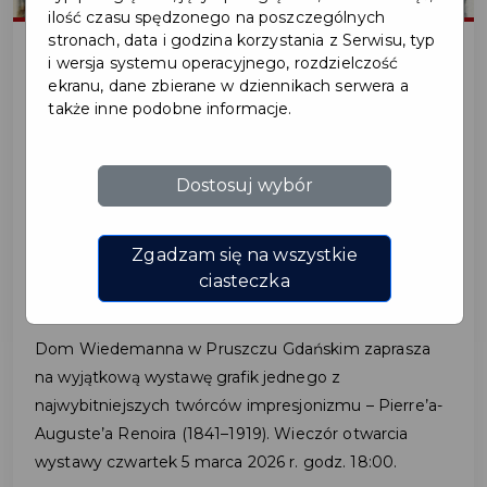
ilość czasu spędzonego na poszczególnych
stronach, data i godzina korzystania z Serwisu, typ
i wersja systemu operacyjnego, rozdzielczość
ekranu, dane zbierane w dziennikach serwera a
2026-03-02
także inne podobne informacje.
WYSTAWA LITOGRAFII I
Dostosuj wybór
AKWAFORT PIERRE’A-
AUGUSTE’A RENOIRA W
Zgadzam się na wszystkie
DOMU WIEDEMANNA
ciasteczka
Dom Wiedemanna w Pruszczu Gdańskim zaprasza
na wyjątkową wystawę grafik jednego z
najwybitniejszych twórców impresjonizmu – Pierre’a-
Auguste’a Renoira (1841–1919). Wieczór otwarcia
wystawy czwartek 5 marca 2026 r. godz. 18:00.