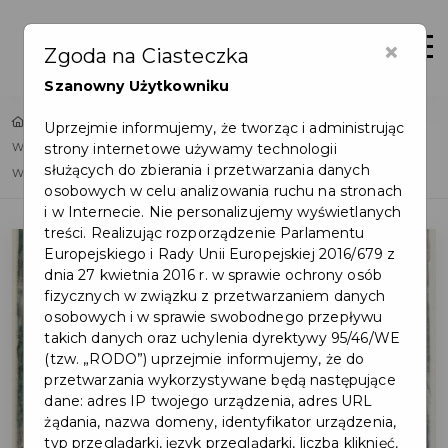
×
Zaloguj
Otwór
Zgoda na Ciasteczka
Szanowny Użytkowniku
Home
Lista aktualności
Uprzejmie informujemy, że tworząc i administrując
strony internetowe używamy technologii
Wystawa litografii i akwafort Pierre’a-Auguste’a Renoira w Domu
służących do zbierania i przetwarzania danych
Wiedemanna
osobowych w celu analizowania ruchu na stronach
i w Internecie. Nie personalizujemy wyświetlanych
treści. Realizując rozporządzenie Parlamentu
Europejskiego i Rady Unii Europejskiej 2016/679 z
dnia 27 kwietnia 2016 r. w sprawie ochrony osób
fizycznych w związku z przetwarzaniem danych
osobowych i w sprawie swobodnego przepływu
takich danych oraz uchylenia dyrektywy 95/46/WE
(tzw. „RODO”) uprzejmie informujemy, że do
przetwarzania wykorzystywane będą następujące
dane: adres IP twojego urządzenia, adres URL
żądania, nazwa domeny, identyfikator urządzenia,
typ przeglądarki, język przeglądarki, liczba kliknięć,