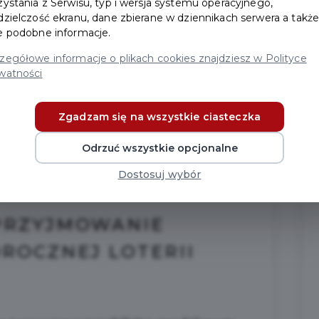
zystania z Serwisu, typ i wersja systemu operacyjnego,
dzielczość ekranu, dane zbierane w dziennikach serwera a takż
e podobne informacje.
zegółowe informacje o plikach cookies znajdziesz w Polityce
watności
Zgadzam się na wszystkie ciasteczka
Odrzuć wszystkie opcjonalne
Dostosuj wybór
 PRZYJMOWANIE
ROCZNEJ LOTERII