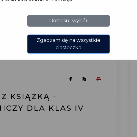
Dostosuj wybór
Zgadzam się na wszystkie
ciasteczka
 Z KSIĄŻKĄ –
ICZY DLA KLAS IV