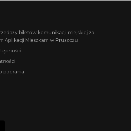
edaży biletów komunikacji miejskiej za
m Aplikacji Mieszkam w Pruszczu
stępności
atności
 pobrania