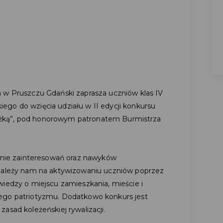
 w Pruszczu Gdański zaprasza uczniów klas IV
go do wzięcia udziału w II edycji konkursu
książką”, pod honorowym patronatem Burmistrza
lanie zainteresowań oraz nawyków
 zależy nam na aktywizowaniu uczniów poprzez
wiedzy o miejscu zamieszkania, mieście i
ego patriotyzmu. Dodatkowo konkurs jest
asad koleżeńskiej rywalizacji.