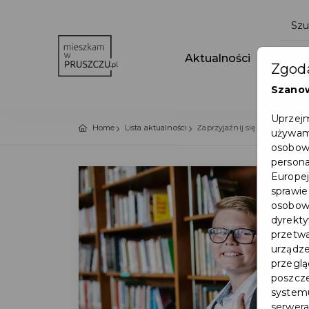
Aktualności
Wydar
Zgoda
Szano
Uprzejm
Home
Lista aktualności
Zaprzyjaźnij się z książką – k
używamy
osobowy
persona
Europej
sprawie
osobowy
dyrekty
przetwa
urządze
przegląd
poszcze
systemu
serwera