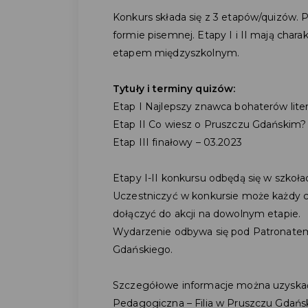
Konkurs składa się z 3 etapów/quizów.
formie pisemnej. Etapy I i II mają chara
etapem międzyszkolnym.
Tytuły i terminy quizów:
Etap I Najlepszy znawca bohaterów literack
Etap II Co wiesz o Pruszczu Gdańskim? 
Etap III finałowy – 03.2023
Etapy I-II konkursu odbędą się w szkołac
Uczestniczyć w konkursie może każdy c
dołączyć do akcji na dowolnym etapie.
Wydarzenie odbywa się pod Patronat
Gdańskiego.
Szczegółowe informacje można uzyskać 
Pedagogiczna – Filia w Pruszczu Gdańs