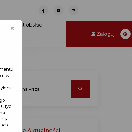
Punkt obsługi
×
Zaloguj
lamentu
 r. w
ylenia
ego
a, typ
 na
ersja
kach
Ostatnie
Aktualności