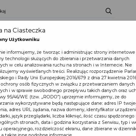
zenia
Pakiety
Partnerzy
Zostań partnerem
 na Ciasteczka
Dokumenty
Pomoc
Załóż konto
wny Użytkowniku
ie informujemy, że tworząc i administrując strony internetowe
onkurs czytelniczy dla klas IV
 technologii służących do zbierania i przetwarzania danych
ch w celu analizowania ruchu na stronach i w Internecie. Nie
lizujemy wyświetlanych treści. Realizując rozporządzenie Par
skiego i Rady Unii Europejskiej 2016/679 z dnia 27 kwietnia 2016
 ochrony osób fizycznych w związku z przetwarzaniem danych
ch i w sprawie swobodnego przepływu takich danych oraz uch
wy 95/46/WE (tzw. „RODO”) uprzejmie informujemy, że do
rzania wykorzystywane będą następujące dane: adres IP twoj
nia, adres URL żądania, nazwa domeny, identyfikator urządzeni
arki, język przeglądarki, liczba kliknięć, ilość czasu spędzonego
gólnych stronach, data i godzina korzystania z Serwisu, typ i w
 operacyjnego, rozdzielczość ekranu, dane zbierane w dzienni
 a także inne podobne informacje.