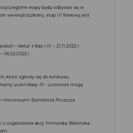
 Poszczególne etapy będą odbywać się w
kter wewnątrzszkolny, etap III finałowy jest
ich – lektur z klas I-III – 21.11.2022 r.
– 06.02.2023 r.
h, które zgłosiły się do konkursu.
hętny uczeń klasy IV - uczniowie mogą
em Honorowym Burmistrza Pruszcza
u organizatora akcji: Pomorska Biblioteka
kim.