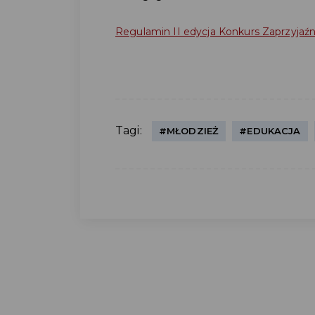
Regulamin II edycja Konkurs Zaprzyjaźnij
Tagi:
#MŁODZIEŻ
#EDUKACJA